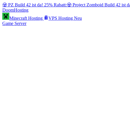
🧟 PZ Build 42 ist da! 25% Rabatt:
🧟 Project Zomboid Build 42 ist 
Doom
Hosting
Minecraft Hosting
VPS Hosting
Neu
Game Server