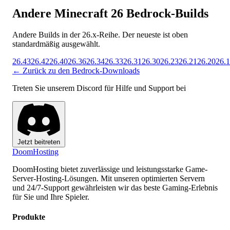
Andere Minecraft 26 Bedrock-Builds
Andere Builds in der 26.x-Reihe. Der neueste ist oben
standardmäßig ausgewählt.
26.43
26.42
26.40
26.36
26.34
26.33
26.31
26.30
26.23
26.21
26.20
26.
← Zurück zu den Bedrock-Downloads
Treten Sie unserem Discord für Hilfe und Support bei
Jetzt beitreten
Doom
Hosting
DoomHosting bietet zuverlässige und leistungsstarke Game-
Server-Hosting-Lösungen. Mit unseren optimierten Servern
und 24/7-Support gewährleisten wir das beste Gaming-Erlebnis
für Sie und Ihre Spieler.
Produkte