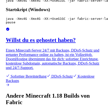
java -Xms4G -Xmx4G -XX:+UseG1GC -jar fabric-server-la
Startskript (Windows)
java -Xms4G -Xmx4G -XX:+UseG1GC -jar fabric-server-la
pause
Willst du es gehostet haben?
Einen Minecraft-Server 24/7 mit Backups, DDoS-Schutz und
getunter Performance online zu halten, ist ein Vollzeitjob.
DoomHosting übernimmt das für dich: sofortige Einrichtung,
kostenlose Subdomain, automatische Backups, DDoS-Schutz
und 24/7-Support.
Sofortige Bereitstellung
DDoS-Schutz
Kostenlose
Backups
Andere Minecraft 1.18 Builds von
Fabric