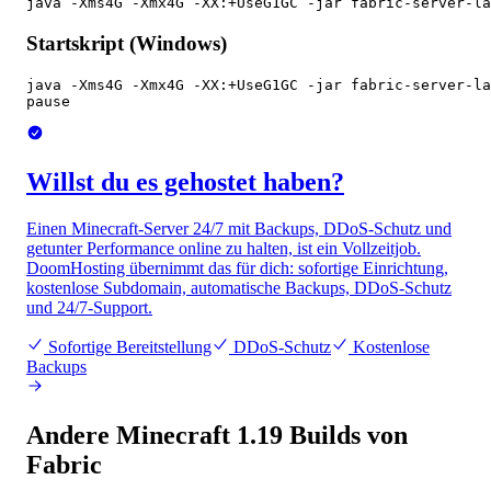
java -Xms4G -Xmx4G -XX:+UseG1GC -jar fabric-server-la
Startskript (Windows)
java -Xms4G -Xmx4G -XX:+UseG1GC -jar fabric-server-la
pause
Willst du es gehostet haben?
Einen Minecraft-Server 24/7 mit Backups, DDoS-Schutz und
getunter Performance online zu halten, ist ein Vollzeitjob.
DoomHosting übernimmt das für dich: sofortige Einrichtung,
kostenlose Subdomain, automatische Backups, DDoS-Schutz
und 24/7-Support.
Sofortige Bereitstellung
DDoS-Schutz
Kostenlose
Backups
Andere Minecraft 1.19 Builds von
Fabric