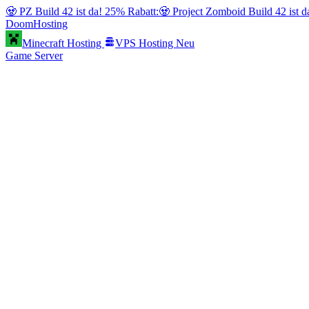
🧟 PZ Build 42 ist da! 25% Rabatt:
🧟 Project Zomboid Build 42 ist 
Doom
Hosting
Minecraft Hosting
VPS Hosting
Neu
Game Server