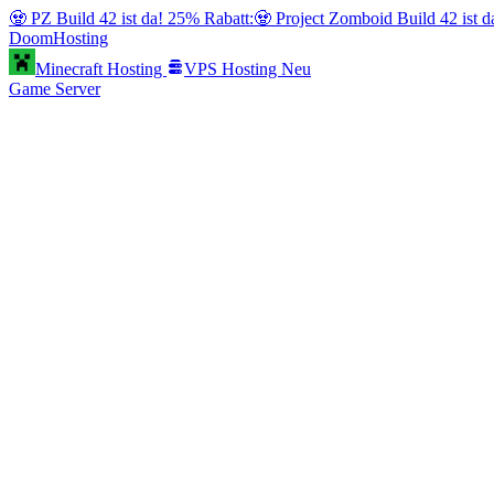
🧟 PZ Build 42 ist da! 25% Rabatt:
🧟 Project Zomboid Build 42 ist 
Doom
Hosting
Minecraft Hosting
VPS Hosting
Neu
Game Server