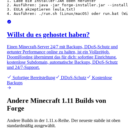
1. Lade die Installer-JAR oben herunter

2. Ausführen: java -jar forge-installer.jar --install
3. EULA akzeptieren (eula.txt)

4. Ausführen: ./run.sh (Linux/macOS) oder run.bat (Wi
Willst du es gehostet haben?
Einen Minecraft-Server 24/7 mit Backups, DDoS-Schutz und
getunter Performance online zu halten, ist ein Vollzeitjob.
DoomHosting übernimmt das für dich: sofortige Einrichtung,
kostenlose Subdomain, automatische Backups, DDoS-Schutz
und 24/7-Support.
Sofortige Bereitstellung
DDoS-Schutz
Kostenlose
Backups
Andere Minecraft 1.11 Builds von
Forge
Andere Builds in der 1.11.x-Reihe. Der neueste stabile ist oben
standardmäßig ausgewählt.