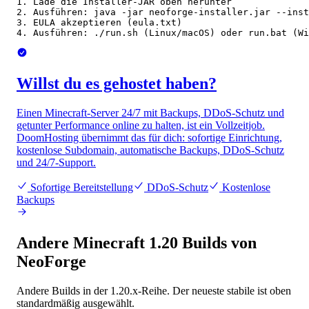
1. Lade die Installer-JAR oben herunter

2. Ausführen: java -jar neoforge-installer.jar --inst
3. EULA akzeptieren (eula.txt)

4. Ausführen: ./run.sh (Linux/macOS) oder run.bat (Wi
Willst du es gehostet haben?
Einen Minecraft-Server 24/7 mit Backups, DDoS-Schutz und
getunter Performance online zu halten, ist ein Vollzeitjob.
DoomHosting übernimmt das für dich: sofortige Einrichtung,
kostenlose Subdomain, automatische Backups, DDoS-Schutz
und 24/7-Support.
Sofortige Bereitstellung
DDoS-Schutz
Kostenlose
Backups
Andere Minecraft 1.20 Builds von
NeoForge
Andere Builds in der 1.20.x-Reihe. Der neueste stabile ist oben
standardmäßig ausgewählt.