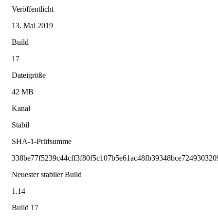
Veröffentlicht
13. Mai 2019
Build
17
Dateigröße
42 MB
Kanal
Stabil
SHA-1-Prüfsumme
338be77f5239c44cff3f80f5c107b5e61ac48fb39348bce724930320
Neuester stabiler Build
1.14
Build 17