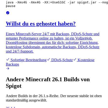
java -Xms4G -Xmx4G -XX:+UseG1GC -jar spigot.jar --nog
pause
Willst du es gehostet haben?
Einen Minecraft-Server 24/7 mit Backups, DDoS-Schutz und
getunter Performance online zu halten, ist ein Vollzeitjob.
DoomHosting übernimmt das für dich: sofortige Einrichtung,
kostenlose Subdomain, automatische Backups, DDoS-Schutz
und 24/7-Support.
Sofortige Bereitstellung
DDoS-Schutz
Kostenlose
Backups
Andere Minecraft 26.1 Builds von
Spigot
Andere Builds in der 26.1.x-Reihe. Der neueste stabile ist oben
standardmäßig ausgewählt.