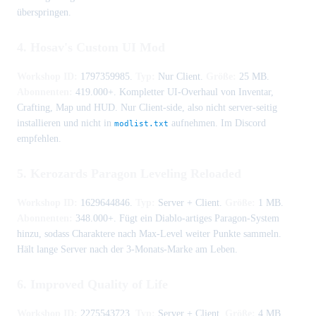
überspringen.
4. Hosav's Custom UI Mod
Workshop ID:
1797359985.
Typ:
Nur Client.
Größe:
25 MB.
Abonnenten:
419.000+. Kompletter UI-Overhaul von Inventar,
Crafting, Map und HUD. Nur Client-side, also nicht server-seitig
installieren und nicht in
aufnehmen. Im Discord
modlist.txt
empfehlen.
5. Kerozards Paragon Leveling Reloaded
Workshop ID:
1629644846.
Typ:
Server + Client.
Größe:
1 MB.
Abonnenten:
348.000+. Fügt ein Diablo-artiges Paragon-System
hinzu, sodass Charaktere nach Max-Level weiter Punkte sammeln.
Hält lange Server nach der 3-Monats-Marke am Leben.
6. Improved Quality of Life
Workshop ID:
2275543723.
Typ:
Server + Client.
Größe:
4 MB.