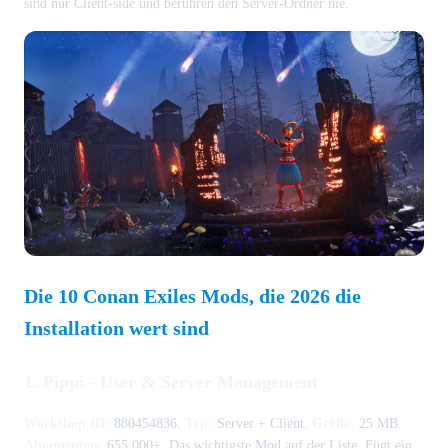
sind nur Client-side und berühren den Server-Ordner nie.
Die 10 Conan Exiles Mods, die 2026 die
Installation wert sind
1. Pippi - User & Server Management
Workshop ID:
880454836.
Typ:
Server + Client.
Größe:
25 MB.
Abonnenten:
655.000+. Das wichtigste Mod auf der Liste. Fügt ein