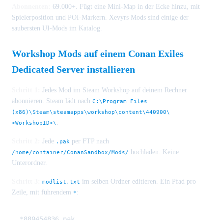
Abonnenten:
69.000+. Fügt eine Mini-Map in der Ecke hinzu, mit
Spielerposition und POI-Markern. Xevyrs Mods sind einige der
saubersten UI-Mods im Katalog.
Workshop Mods auf einem Conan Exiles
Dedicated Server installieren
Schritt 1:
Jedes Mod im Steam Workshop auf deinem Rechner
abonnieren. Steam lädt nach
C:\Program Files
(x86)\Steam\steamapps\workshop\content\440900\
.
<WorkshopID>\
Schritt 2:
Jede
per FTP nach
.pak
hochladen. Keine
/home/container/ConanSandbox/Mods/
Unterordner.
Schritt 3:
im selben Ordner editieren. Ein Pfad pro
modlist.txt
Zeile, mit führendem
:
*
*880454836.pak
