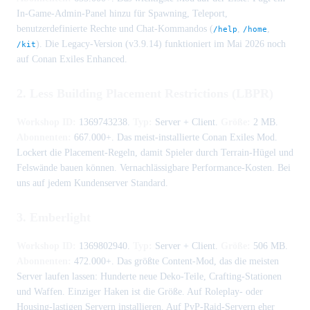
In-Game-Admin-Panel hinzu für Spawning, Teleport,
benutzerdefinierte Rechte und Chat-Kommandos (
,
,
/help
/home
). Die Legacy-Version (v3.9.14) funktioniert im Mai 2026 noch
/kit
auf Conan Exiles Enhanced.
2. Less Building Placement Restrictions (LBPR)
Workshop ID:
1369743238.
Typ:
Server + Client.
Größe:
2 MB.
Abonnenten:
667.000+. Das meist-installierte Conan Exiles Mod.
Lockert die Placement-Regeln, damit Spieler durch Terrain-Hügel und
Felswände bauen können. Vernachlässigbare Performance-Kosten. Bei
uns auf jedem Kundenserver Standard.
3. Emberlight
Workshop ID:
1369802940.
Typ:
Server + Client.
Größe:
506 MB.
Abonnenten:
472.000+. Das größte Content-Mod, das die meisten
Server laufen lassen: Hunderte neue Deko-Teile, Crafting-Stationen
und Waffen. Einziger Haken ist die Größe. Auf Roleplay- oder
Housing-lastigen Servern installieren. Auf PvP-Raid-Servern eher