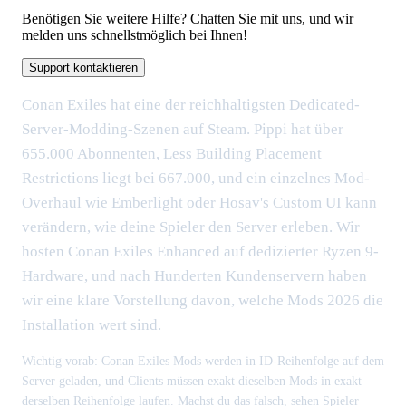
Benötigen Sie weitere Hilfe? Chatten Sie mit uns, und wir
melden uns schnellstmöglich bei Ihnen!
Support kontaktieren
Conan Exiles hat eine der reichhaltigsten Dedicated-
Server-Modding-Szenen auf Steam. Pippi hat über
655.000 Abonnenten, Less Building Placement
Restrictions liegt bei 667.000, und ein einzelnes Mod-
Overhaul wie Emberlight oder Hosav's Custom UI kann
verändern, wie deine Spieler den Server erleben. Wir
hosten Conan Exiles Enhanced auf dedizierter Ryzen 9-
Hardware, und nach Hunderten Kundenservern haben
wir eine klare Vorstellung davon, welche Mods 2026 die
Installation wert sind.
Wichtig vorab: Conan Exiles Mods werden in ID-Reihenfolge auf dem
Server geladen, und Clients müssen exakt dieselben Mods in exakt
derselben Reihenfolge laufen. Machst du das falsch, sehen Spieler