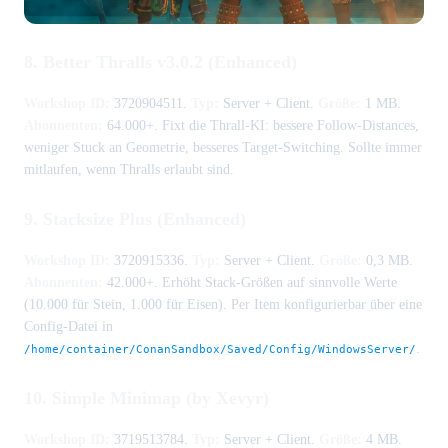
8. Better Thralls v3.0.2 (Enhanced)
Workshop ID:
3720904511.
Typ:
Server + Client.
Größe:
1 MB.
Abonnenten:
64.000+. Fixt die Thrall-KI: bessere Follow-Distances,
weniger Stuck an Geometrie, besseres Target-Switching. Sollte immer
mitlaufen, wenn Thralls erlaubt sind.
9. Stacksize Plus (Enhanced)
Workshop ID:
3720915336.
Typ:
Server + Client.
Größe:
0,3 MB.
Abonnenten:
42.000+. Erhöht Stack-Größen auf sinnvolle Werte
(10.000 für Stein, 1.000 für Eisen). Per Item konfigurierbar über eine
Config-Datei in
.
/home/container/ConanSandbox/Saved/Config/WindowsServer/
10. Simple Minimap (by Xevyr)
Workshop ID:
3719513784.
Typ:
Server + Client.
Größe:
4 MB.