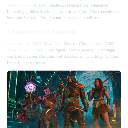
Abonnenten:
341.000+. Bundle aus kleinen Fixes: schnelleres
Harvesting, größere Stacks, längere Corpse-Timer. Überschneidet sich
leicht mit Stacksize Plus, also nur eines davon installieren.
7. Fashionist v5.0.3 (Enhanced)
Workshop ID:
3720921242.
Typ:
Server + Client.
Größe:
7 MB.
Abonnenten:
63.000+. Lässt Spieler Armor-Aussehen unabhängig
von Stats anpassen. Das Enhanced-Reupload ist das richtige für Conan
Exiles Enhanced Server.