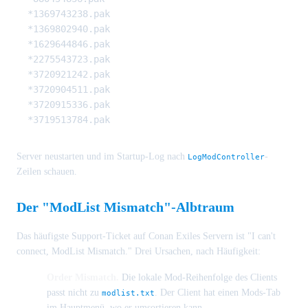
*1369743238.pak

*1369802940.pak

*1629644846.pak

*2275543723.pak

*3720921242.pak

*3720904511.pak

*3720915336.pak

Server neustarten und im Startup-Log nach
-
LogModController
Zeilen schauen.
Der "ModList Mismatch"-Albtraum
Das häufigste Support-Ticket auf Conan Exiles Servern ist "I can't
connect, ModList Mismatch." Drei Ursachen, nach Häufigkeit:
Order Mismatch.
Die lokale Mod-Reihenfolge des Clients
passt nicht zu
. Der Client hat einen Mods-Tab
modlist.txt
im Hauptmenü, wo er umsortieren kann.