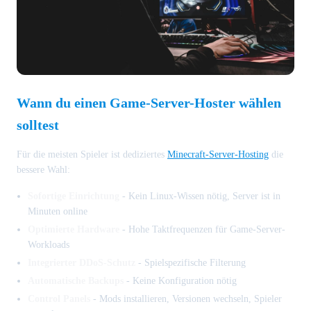
Wann du einen Game-Server-Hoster wählen
solltest
Für die meisten Spieler ist dediziertes
Minecraft-Server-Hosting
die
bessere Wahl:
Sofortige Einrichtung
- Kein Linux-Wissen nötig, Server ist in
Minuten online
Optimierte Hardware
- Hohe Taktfrequenzen für Game-Server-
Workloads
Integrierter DDoS-Schutz
- Spielspezifische Filterung
Automatische Backups
- Keine Konfiguration nötig
Control Panels
- Mods installieren, Versionen wechseln, Spieler