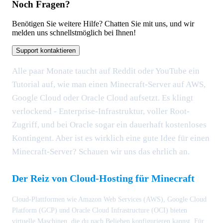
Noch Fragen?
Benötigen Sie weitere Hilfe? Chatten Sie mit uns, und wir
melden uns schnellstmöglich bei Ihnen!
Support kontaktieren
Alle paar Monate taucht auf Reddit oder YouTube ein
Tutorial auf, wie man einen Minecraft-Server auf AWS,
Google Cloud oder Oracle Cloud aufsetzt. Es klingt
verlockend - Enterprise-Infrastruktur, voller Root-
Zugriff, und bei Oracle sogar ein dauerhaft kostenloses
Kontingent. Aber ist es wirklich eine gute Idee für einen
Minecraft-Server? Schauen wir uns das ehrlich an.
Der Reiz von Cloud-Hosting für Minecraft
Cloud-Plattformen wie Amazon Web Services (AWS), Google Cloud
Platform (GCP) und Oracle Cloud Infrastructure (OCI) bieten
virtuelle Maschinen, die du nach Belieben konfigurieren kannst. Für