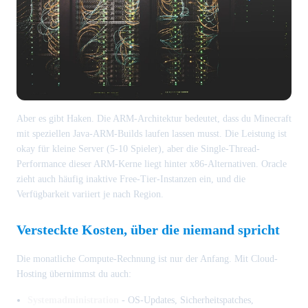
Aber es gibt Haken. Die ARM-Architektur bedeutet, dass du Minecraft
mit speziellen Java-ARM-Builds laufen lassen musst. Die Leistung ist
okay für kleine Server (5-10 Spieler), aber die Single-Thread-
Performance dieser ARM-Kerne liegt hinter x86-Alternativen. Oracle
zieht auch häufig inaktive Free-Tier-Instanzen ein, und die
Verfügbarkeit variiert je nach Region.
Versteckte Kosten, über die niemand spricht
Die monatliche Compute-Rechnung ist nur der Anfang. Mit Cloud-
Hosting übernimmst du auch:
Systemadministration
- OS-Updates, Sicherheitspatches,