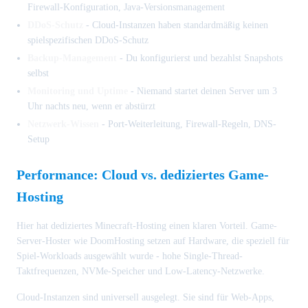
Firewall-Konfiguration, Java-Versionsmanagement
DDoS-Schutz
- Cloud-Instanzen haben standardmäßig keinen
spielspezifischen DDoS-Schutz
Backup-Management
- Du konfigurierst und bezahlst Snapshots
selbst
Monitoring und Uptime
- Niemand startet deinen Server um 3
Uhr nachts neu, wenn er abstürzt
Netzwerk-Wissen
- Port-Weiterleitung, Firewall-Regeln, DNS-
Setup
Performance: Cloud vs. dediziertes Game-
Hosting
Hier hat dediziertes Minecraft-Hosting einen klaren Vorteil. Game-
Server-Hoster wie DoomHosting setzen auf Hardware, die speziell für
Spiel-Workloads ausgewählt wurde - hohe Single-Thread-
Taktfrequenzen, NVMe-Speicher und Low-Latency-Netzwerke.
Cloud-Instanzen sind universell ausgelegt. Sie sind für Web-Apps,