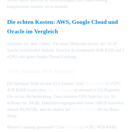
Server haben spezifische Anforderungen, die Cloud-Hosting
komplizierter machen als es aussieht.
Die echten Kosten: AWS, Google Cloud und
Oracle im Vergleich
Sprechen wir über Zahlen. Für einen Minecraft-Server, der 10-20
Spieler komfortabel bedient, brauchst du mindestens 4GB RAM und 2
vCPUs mit guter Single-Thread-Leistung.
AWS (Amazon Web Services)
Die häufigste Wahl ist eine EC2-Instanz. Eine
t3.medium
(2 vCPU,
4GB RAM) kostet etwa
$30-35/Monat
on-demand in US-Regionen.
Das ist nur Rechenleistung. Dazu kommen EBS-Speicher (ca. $2-
4/Monat für 30GB), Datenübertragungskosten (erste 100GB kostenlos,
danach $0,09/GB), und du landest bei
$35-45/Monat
für ein Basis-
Setup.
Bessere Leistung gewünscht? Eine
t3.large
(2 vCPU, 8GB RAM)