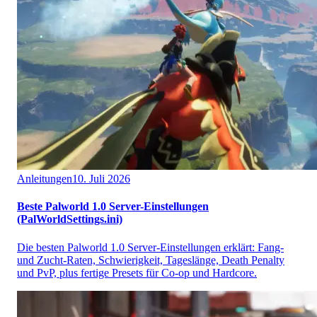
Anleitungen
10. Juli 2026
Beste Palworld 1.0 Server-Einstellungen
(PalWorldSettings.ini)
Die besten Palworld 1.0 Server-Einstellungen erklärt: Fang-
und Zucht-Raten, Schwierigkeit, Tageslänge, Death Penalty
und PvP, plus fertige Presets für Co-op und Hardcore.