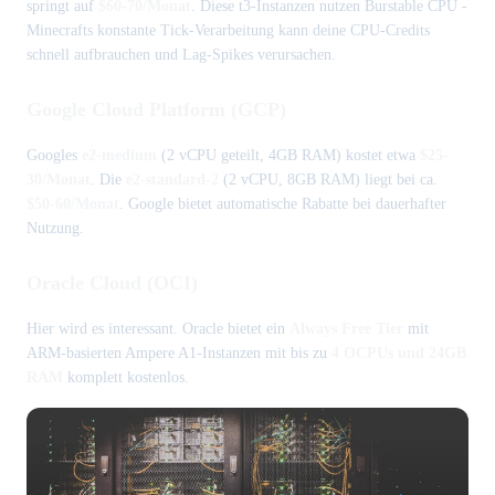
springt auf
$60-70/Monat
. Diese t3-Instanzen nutzen Burstable CPU -
Minecrafts konstante Tick-Verarbeitung kann deine CPU-Credits
schnell aufbrauchen und Lag-Spikes verursachen.
Google Cloud Platform (GCP)
Googles
e2-medium
(2 vCPU geteilt, 4GB RAM) kostet etwa
$25-
30/Monat
. Die
e2-standard-2
(2 vCPU, 8GB RAM) liegt bei ca.
$50-60/Monat
. Google bietet automatische Rabatte bei dauerhafter
Nutzung.
Oracle Cloud (OCI)
Hier wird es interessant. Oracle bietet ein
Always Free Tier
mit
ARM-basierten Ampere A1-Instanzen mit bis zu
4 OCPUs und 24GB
RAM
komplett kostenlos.