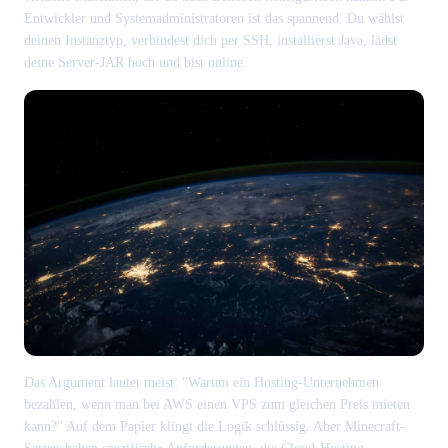
Entwickler und Systemadministratoren ist das spannend. Du wählst
deinen Instanztyp, verbindest dich per SSH, installierst Java, lädst
deine Server-JAR hoch und bist online.
Das Argument lautet meist: "Warum ein Hosting-Unternehmen
bezahlen, wenn man bei AWS einen VPS zum gleichen Preis mieten
kann?" Auf dem Papier klingt die Logik schlüssig. Aber Minecraft-