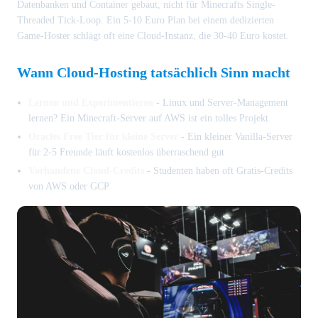
Datenbanken und Container gebaut, nicht für Minecrafts Single-
Threaded Tick-Loop. Ein 5-10 Euro Plan bei einem dedizierten
Game-Hoster schlägt oft eine Cloud-Instanz, die 30-40 Euro kostet.
Wann Cloud-Hosting tatsächlich Sinn macht
Lernen und Experimentieren
- Linux und Server-Management
lernen? Ein Minecraft-Server auf AWS ist ein tolles Projekt
Oracles Free Tier für kleine Server
- Ein kleiner Vanilla-Server
für 2-5 Freunde läuft kostenlos überraschend gut
Vorhandene Cloud-Credits
- Studenten haben oft Gratis-Credits
von AWS oder GCP