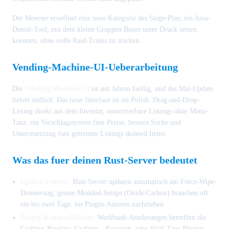
Der Moerser eroeffnet eine neue Kategorie des Siege-Play, ein Area-
Denial-Tool, mit dem kleine Gruppen Basen unter Druck setzen
koennen, ohne volle Raid-Trains zu stocken.
Vending-Machine-UI-Ueberarbeitung
Die
Vending-Machine-UI
ist seit Jahren faellig, und das Mai-Update
liefert endlich. Das neue Interface ist im Polish: Drag-and-Drop-
Listing direkt aus dem Inventar, umsortierbare Listings ohne Menu-
Tanz, ein Vorschlagssystem fuer Preise, bessere Suche und
Unterstuetzung fuer getrennte Listings skinned Items.
Was das fuer deinen Rust-Server bedeutet
Update-Fenster
: Rust-Server updaten automatisch am Force-Wipe-
Donnerstag; grosse Modded-Setups (Oxide/Carbon) brauchen oft
ein bis zwei Tage, bis Plugin-Autoren nachziehen
Plugin-Kompatibilitaet
: Werkbank-Aenderungen betreffen die
Crafting-Pipeline; Crafting-, Research- oder Skill-Tree-Plugins