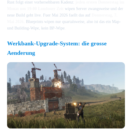
Rust folgt einer vorhersehbaren Kadenz:
jeden ersten Donnerstag im
Monat um 19:00 Londoner Zeit
wipen Server zwangsweise und der
neue Build geht live. Fuer Mai 2026 faellt das auf
Donnerstag, 7.
Mai 2026
. Blueprints wipen nur quartalsweise, also ist das ein Map-
und Building-Wipe, kein BP-Wipe.
Werkbank-Upgrade-System: die grosse
Aenderung