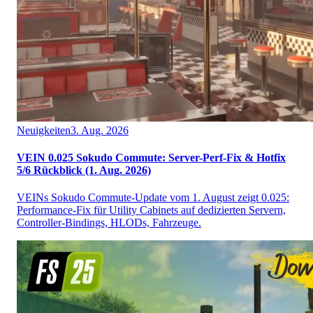
Neuigkeiten
3. Aug. 2026
VEIN 0.025 Sokudo Commute: Server-Perf-Fix & Hotfix
5/6 Rückblick (1. Aug. 2026)
VEINs Sokudo Commute-Update vom 1. August zeigt 0.025:
Performance-Fix für Utility Cabinets auf dedizierten Servern,
Controller-Bindings, HLODs, Fahrzeuge.