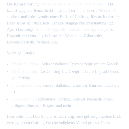
Die Kernaenderung:
Werkbaenke sind nicht mehr statisch
. Du
kannst Upgrade-Items direkt in deine Tier-1-, 2- oder 3-Werkbank
stecken, und jedes wendet einen Buff auf Crafting, Research oder die
Bank selbst an. Rustafieds juengste Staging-Berichterstattung (22.
April) bestaetigt
bis zu 10 Upgrade-Slots im Testing
, und jedes
Upgrade erscheint physisch auf der Werkbank: Zahnraeder,
Bewehrungsstahl, Verkabelung.
Wichtige Details:
Physische Props
: Jedes installierte Upgrade zeigt sich am Modell
HUD-Stacking
: Das Crafting-HUD zeigt mehrere Upgrade-Icons
gleichzeitig
Clearance Zones
: keine Installation, wenn der Bauraum blockiert
ist
Upgrade-Pool
: schnelleres Crafting, weniger Research-Scrap,
billigere Blueprint-Kopien und mehr
Fuer Solo- und Duo-Spieler ist das riesig: eine gut aufgeruestete Bank
verringert den Crafting-Geschwindigkeits-Vorteil grosser Clans.