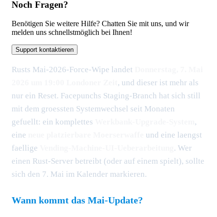
Noch Fragen?
Benötigen Sie weitere Hilfe? Chatten Sie mit uns, und wir
melden uns schnellstmöglich bei Ihnen!
Support kontaktieren
Rusts Mai-2026-Force-Wipe landet
Donnerstag, 7. Mai
2026 um 19:00 Londoner Zeit
, und dieser ist mehr als
nur ein Reset. Facepunchs Staging-Branch hat sich still
mit dem groessten Systemwechsel seit Monaten
gefuellt: ein komplettes
Werkbank-Upgrade-System
,
eine
neue platzierbare Moerserwaffe
und eine laengst
faellige
Vending-Machine-UI-Ueberarbeitung
. Wer
einen Rust-Server betreibt (oder auf einem spielt), sollte
sich den 7. Mai im Kalender markieren.
Wann kommt das Mai-Update?