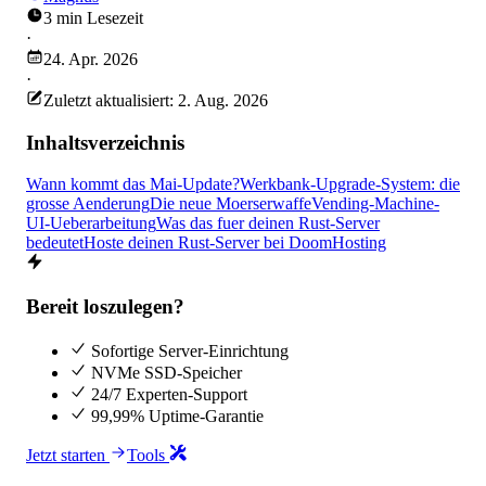
3 min Lesezeit
·
24. Apr. 2026
·
Zuletzt aktualisiert: 2. Aug. 2026
Inhaltsverzeichnis
Wann kommt das Mai-Update?
Werkbank-Upgrade-System: die
grosse Aenderung
Die neue Moerserwaffe
Vending-Machine-
UI-Ueberarbeitung
Was das fuer deinen Rust-Server
bedeutet
Hoste deinen Rust-Server bei DoomHosting
Bereit loszulegen?
Sofortige Server-Einrichtung
NVMe SSD-Speicher
24/7 Experten-Support
99,99% Uptime-Garantie
Jetzt starten
Tools