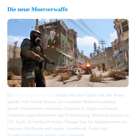
Die neue Moerserwaffe
Ein
platzierbarer Moerser
kommt mit dem Update: auf den Boden
gestellt, vom Spieler besetzt, per manueller Winkel-Einstellung
gezielt. Primaerfeuer verschiesst Granaten im Bogen und tauscht
Praezision gegen Reichweite und Positionierung. Rustafied markiert es
(16. April) als fruehen Prototyp: Damage liegt bei Raketenwerten mit
kuerzerer Reichweite und eigener Zuenderzeit; Sound und
Trajektorienvorschau werden noch angepasst.