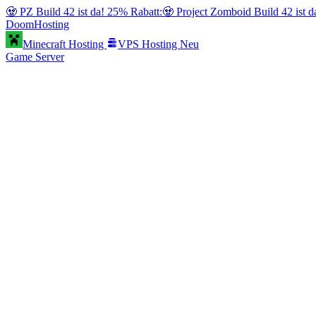
🧟 PZ Build 42 ist da! 25% Rabatt:
🧟 Project Zomboid Build 42 ist 
Doom
Hosting
Minecraft Hosting
VPS Hosting
Neu
Game Server