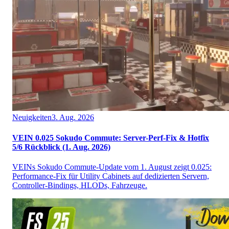
Neuigkeiten
3. Aug. 2026
VEIN 0.025 Sokudo Commute: Server-Perf-Fix & Hotfix
5/6 Rückblick (1. Aug. 2026)
VEINs Sokudo Commute-Update vom 1. August zeigt 0.025:
Performance-Fix für Utility Cabinets auf dedizierten Servern,
Controller-Bindings, HLODs, Fahrzeuge.