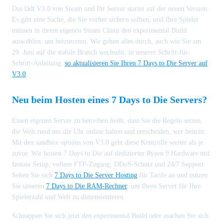
Das lädt V3.0 von Steam und Ihr Server startet auf der neuen Version.
Es gibt eine Sache, die Sie vorher sichern sollten, und Ihre Spieler
müssen in ihrem eigenen Steam Client den experimental Build
auswählen, um beizutreten. Wir gehen alles durch, auch wie Sie am
29. Juni auf die stabile Branch wechseln, in unserer Schritt-für-
Schritt-Anleitung:
so aktualisieren Sie Ihren 7 Days to Die Server auf
V3.0
.
Neu beim Hosten eines 7 Days to Die Servers?
Einen eigenen Server zu betreiben heißt, dass Sie die Regeln setzen,
die Welt rund um die Uhr online halten und entscheiden, wer beitritt.
Mit den sandbox options von V3.0 geht diese Kontrolle weiter als je
zuvor. Wir hosten 7 Days to Die auf dedizierter Ryzen 9 Hardware mit
Instant Setup, vollem FTP-Zugang, DDoS-Schutz und 24/7 Support.
Sehen Sie sich
7 Days to Die Server Hosting
für Tarife an und nutzen
Sie unseren
7 Days to Die RAM-Rechner
, um Ihren Server für Ihre
Spielerzahl und Welt zu dimensionieren.
Schnappen Sie sich jetzt den experimental Build oder machen Sie sich