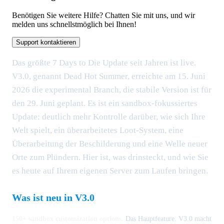
Benötigen Sie weitere Hilfe? Chatten Sie mit uns, und wir
melden uns schnellstmöglich bei Ihnen!
Support kontaktieren
Das größte 7 Days to Die Update seit Jahren ist live.
V3.0, genannt Dead Hot Summer, erreichte am 15. Juni
2026 die experimental Branch, die stabile Version ist für
den 29. Juni geplant. Es ist ein sandbox-fokussiertes
Update: deutlich mehr Kontrolle darüber, wie sich Ihre
Welt spielt, ein überarbeitetes Loot-System, eine
Überarbeitung der Beschilderung und eine Welle neuer
Orte zum Plündern. Hier ist, was drinsteckt, und wie Sie
es heute auf Ihrem eigenen Server zum Laufen bringen.
Was ist neu in V3.0
150+ sandbox customization options.
Das Hauptfeature. V3.0 macht