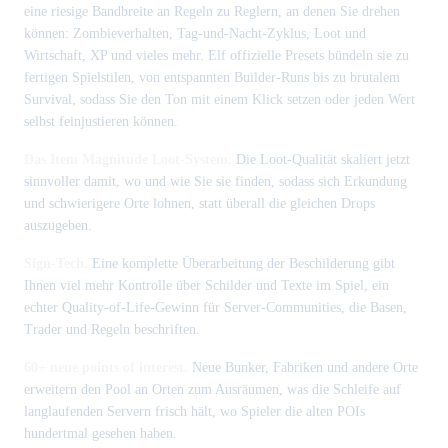
eine riesige Bandbreite an Regeln zu Reglern, an denen Sie drehen
können: Zombieverhalten, Tag-und-Nacht-Zyklus, Loot und
Wirtschaft, XP und vieles mehr. Elf offizielle Presets bündeln sie zu
fertigen Spielstilen, von entspannten Builder-Runs bis zu brutalem
Survival, sodass Sie den Ton mit einem Klick setzen oder jeden Wert
selbst feinjustieren können.
Das Item Magnitude Loot-System.
Die Loot-Qualität skaliert jetzt
sinnvoller damit, wo und wie Sie sie finden, sodass sich Erkundung
und schwierigere Orte lohnen, statt überall die gleichen Drops
auszugeben.
Sign-Tech.
Eine komplette Überarbeitung der Beschilderung gibt
Ihnen viel mehr Kontrolle über Schilder und Texte im Spiel, ein
echter Quality-of-Life-Gewinn für Server-Communities, die Basen,
Trader und Regeln beschriften.
60+ neue points of interest.
Neue Bunker, Fabriken und andere Orte
erweitern den Pool an Orten zum Ausräumen, was die Schleife auf
langlaufenden Servern frisch hält, wo Spieler die alten POIs
hundertmal gesehen haben.