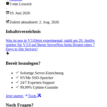
3 min Lesezeit
·
19. Juni 2026
·
Zuletzt aktualisiert: 2. Aug. 2026
Inhaltsverzeichnis
Was ist neu in V3.0
Jetzt experimental, stabil am 29. Juni
So
spielen Sie V3.0 auf Ihrem Server
Neu beim Hosten eines 7
Days to Die Servers?
Bereit loszulegen?
Sofortige Server-Einrichtung
NVMe SSD-Speicher
24/7 Experten-Support
99,99% Uptime-Garantie
Jetzt starten
Tools
Noch Fragen?