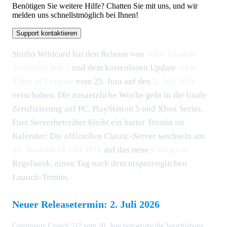
Benötigen Sie weitere Hilfe? Chatten Sie mit uns, und wir
melden uns schnellstmöglich bei Ihnen!
Support kontaktieren
Studio Wildcard hat den Release von
ARK Genesis
Ascended Teil 1
und dem kostenlosen Update
ARK
Tides of Fortune
vom 25. Juni auf den
2. Juli 2026
verschoben. Die zusaetzliche Woche geht in die finale
Zertifizierung auf PC, PlayStation 5 und Xbox Series.
Fuer Serverbetreiber bleibt ein harter Termin im
Kalender: Die offiziellen Classic-Server wechseln am
26. Juni um 16 Uhr PDT
auf das neue
Conquest
-
Regelwerk, einen Tag nach dem urspruenglichen
Launch-Termin.
Neuer Releasetermin: 2. Juli 2026
Community Crunch 512 vom 20. Juni bestaetigte die Verschiebung.