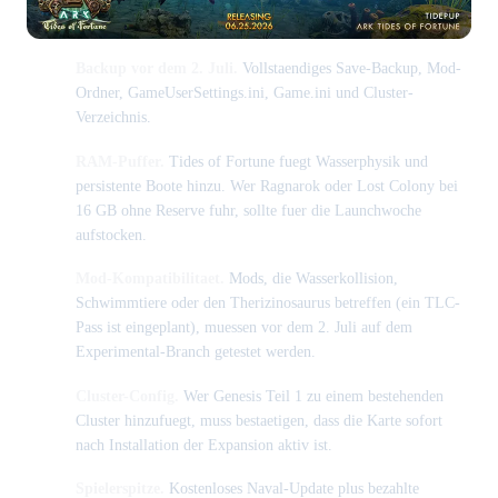
Backup vor dem 2. Juli.
Vollstaendiges Save-Backup, Mod-
Ordner, GameUserSettings.ini, Game.ini und Cluster-
Verzeichnis.
RAM-Puffer.
Tides of Fortune fuegt Wasserphysik und
persistente Boote hinzu. Wer Ragnarok oder Lost Colony bei
16 GB ohne Reserve fuhr, sollte fuer die Launchwoche
aufstocken.
Mod-Kompatibilitaet.
Mods, die Wasserkollision,
Schwimmtiere oder den Therizinosaurus betreffen (ein TLC-
Pass ist eingeplant), muessen vor dem 2. Juli auf dem
Experimental-Branch getestet werden.
Cluster-Config.
Wer Genesis Teil 1 zu einem bestehenden
Cluster hinzufuegt, muss bestaetigen, dass die Karte sofort
nach Installation der Expansion aktiv ist.
Spielerspitze.
Kostenloses Naval-Update plus bezahlte