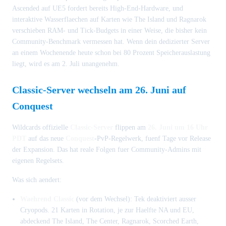
Ascended auf UE5 fordert bereits High-End-Hardware, und
interaktive Wasserflaechen auf Karten wie The Island und Ragnarok
verschieben RAM- und Tick-Budgets in einer Weise, die bisher kein
Community-Benchmark vermessen hat. Wenn dein dedizierter Server
an einem Wochenende heute schon bei 80 Prozent Speicherauslastung
liegt, wird es am 2. Juli unangenehm.
Classic-Server wechseln am 26. Juni auf
Conquest
Wildcards offizielle
Classic-Server
flippen am
26. Juni um 16 Uhr
PDT
auf das neue
Conquest
-PvP-Regelwerk, fuenf Tage vor Release
der Expansion. Das hat reale Folgen fuer Community-Admins mit
eigenen Regelsets.
Was sich aendert:
Waehrend Classic
(vor dem Wechsel): Tek deaktiviert ausser
Cryopods. 21 Karten in Rotation, je zur Haelfte NA und EU,
abdeckend The Island, The Center, Ragnarok, Scorched Earth,