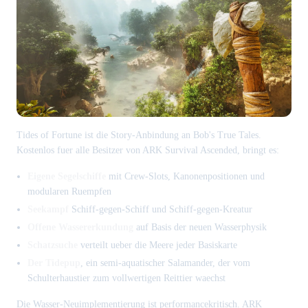
Tides of Fortune ist die Story-Anbindung an Bob's True Tales.
Kostenlos fuer alle Besitzer von ARK Survival Ascended, bringt es:
Eigene Segelschiffe
mit Crew-Slots, Kanonenpositionen und
modularen Ruempfen
Seekampf
Schiff-gegen-Schiff und Schiff-gegen-Kreatur
Offene Wassererkundung
auf Basis der neuen Wasserphysik
Schatzsuche
verteilt ueber die Meere jeder Basiskarte
Der Tidepup
, ein semi-aquatischer Salamander, der vom
Schulterhaustier zum vollwertigen Reittier waechst
Die Wasser-Neuimplementierung ist performancekritisch. ARK