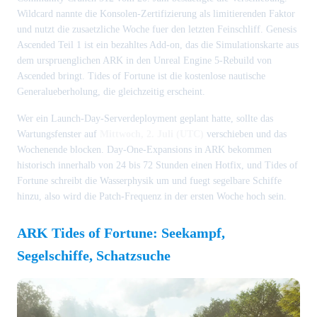
Wildcard nannte die Konsolen-Zertifizierung als limitierenden Faktor
und nutzt die zusaetzliche Woche fuer den letzten Feinschliff. Genesis
Ascended Teil 1 ist ein bezahltes Add-on, das die Simulationskarte aus
dem urspruenglichen ARK in den Unreal Engine 5-Rebuild von
Ascended bringt. Tides of Fortune ist die kostenlose nautische
Generalueberholung, die gleichzeitig erscheint.
Wer ein Launch-Day-Serverdeployment geplant hatte, sollte das
Wartungsfenster auf
Mittwoch, 2. Juli (UTC)
verschieben und das
Wochenende blocken. Day-One-Expansions in ARK bekommen
historisch innerhalb von 24 bis 72 Stunden einen Hotfix, und Tides of
Fortune schreibt die Wasserphysik um und fuegt segelbare Schiffe
hinzu, also wird die Patch-Frequenz in der ersten Woche hoch sein.
ARK Tides of Fortune: Seekampf,
Segelschiffe, Schatzsuche