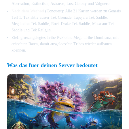
Aberration, Extinction, Astraeos, Lost Colony und Valguero.
Nach dem Wechsel
(Conquest): Alle 21 Karten werden zu Genesis
Teil 1. Tek aktiv ausser Tek Grenade, Tapejara Tek Saddle,
Megalodon Tek Saddle, Rock Drake Tek Saddle, Mosasaur Tek
Saddle und Tek Railgun.
Ziel: grossangelegtes Tribe-PvP ohne Mega-Tribe-Dominanz, mit
erhoehten Raten, damit ausgeloeschte Tribes wieder aufbauen
koennen.
Was das fuer deinen Server bedeutet