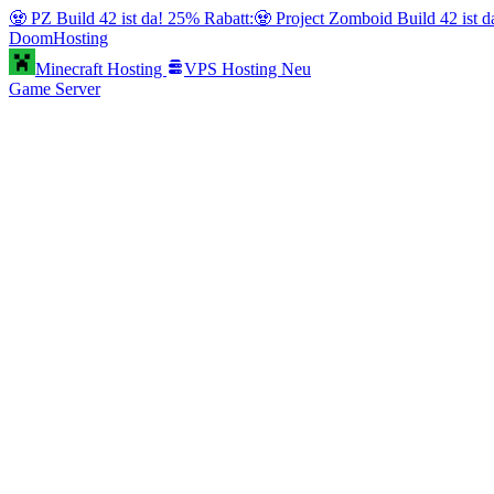
🧟 PZ Build 42 ist da! 25% Rabatt:
🧟 Project Zomboid Build 42 ist 
Doom
Hosting
Minecraft Hosting
VPS Hosting
Neu
Game Server