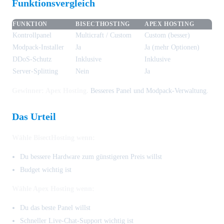
Funktionsvergleich
FUNKTION
BISECTHOSTING
APEX HOSTING
Kontrollpanel
Multicraft / Custom
Custom (besser)
Modpack-Installer
Ja
Ja (mehr Optionen)
DDoS-Schutz
Inklusive
Inklusive
Server-Splitting
Nein
Ja
Gewinner: Apex Hosting.
Besseres Panel und Modpack-Verwaltung.
Das Urteil
Wähle BisectHosting wenn:
Du bessere Hardware zum günstigeren Preis willst
Budget wichtig ist
Wähle Apex Hosting wenn:
Du das beste Panel willst
Schneller Live-Chat-Support wichtig ist