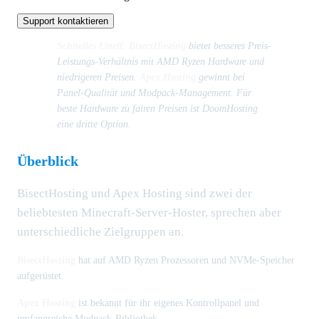
Support kontaktieren
Schnelles Urteil:
BisectHosting
bietet besseres Preis-
Leistungs-Verhältnis mit AMD Ryzen Hardware und
niedrigeren Preisen.
Apex Hosting
gewinnt bei
Panel-Qualität und Modpack-Management. Für
beste Hardware zu fairen Preisen ist DoomHosting
eine dritte Option.
Überblick
BisectHosting und Apex Hosting sind zwei der
beliebtesten Minecraft-Server-Hoster, sprechen aber
unterschiedliche Zielgruppen an.
BisectHosting
hat auf AMD Ryzen Prozessoren und NVMe-Speicher
aufgerüstet.
Apex Hosting
ist bekannt für ihr eigenes Kontrollpanel und
umfangreiche Modpack-Bibliothek.