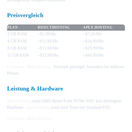
Preisvergleich
PLAN
BISECTHOSTING
APEX HOSTING
2 GB RAM
~$5,98/Mo
~$7,49/Mo
4 GB RAM
~$11,98/Mo
~$14,99/Mo
8 GB RAM
~$15,98/Mo
~$29,99/Mo
12 GB RAM
~$23,98/Mo
~$44,99/Mo
Gewinner: BisectHosting.
Konstant günstiger, besonders bei höheren
Plänen.
Leistung & Hardware
BisectHosting
nutzt AMD Ryzen 9 mit NVMe SSD: klar überlegene
Hardware.
Apex Hosting
nutzt Intel Xeon mit Standard-SSD.
Gewinner: BisectHosting.