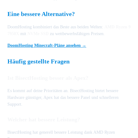
Eine bessere Alternative?
DoomHosting kombiniert das Beste aus beiden Welten:
AMD Ryzen 9
7950X
mit
NVMe SSD
zu wettbewerbsfähigen Preisen.
DoomHosting Minecraft-Pläne ansehen →
Häufig gestellte Fragen
Ist BisectHosting besser als Apex?
Es kommt auf deine Prioritäten an. BisectHosting bietet bessere
Hardware günstiger, Apex hat das bessere Panel und schnelleren
Support.
Welcher hat bessere Leistung?
BisectHosting hat generell bessere Leistung dank AMD Ryzen