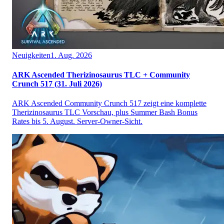
Neuigkeiten
1. Aug. 2026
ARK Ascended Therizinosaurus TLC + Community
Crunch 517 (31. Juli 2026)
ARK Ascended Community Crunch 517 zeigt eine komplette
Therizinosaurus TLC Vorschau, plus Summer Bash Bonus
Rates bis 5. August. Server-Owner-Sicht.