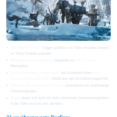
Bloodfury Pursuit:
Trigger geändert von "beim Schaden nehmen"
zu "beim Schaden austeilen".
Rampage und Resurgence:
umgestellt auf
20% Chance
-
Mechaniken.
Torch of Eternity, zweite Stufe:
das Schutzfeld bietet
keine
Unverwundbarkeit mehr
, behält aber den Kristallisierungseffekt.
Mimicry und Awareness Transfer:
unterstützen nun unabhängige
Tastenbelegungen.
Betten
lassen sich auch mit nicht rekrutierten Stammesmitgliedern
in der Nähe recyclen oder abreißen.
22 erwähnenswerte Bugfixes