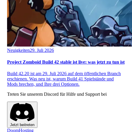
Neuigkeiten
29. Juli 2026
Project Zomboid Build 42 stable ist live: was jetzt zu tun ist
Build 42.20 ist am 29. Juli 2026 auf dem öffentlichen Branch
erschienen. Was neu ist, warum Build 41 Spielstände und
Mods brechen, und Ihre drei Optionen.
Treten Sie unserem Discord für Hilfe und Support bei
Jetzt beitreten
Doom
Hosting