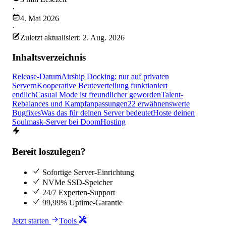
·
4. Mai 2026
·
Zuletzt aktualisiert: 2. Aug. 2026
Inhaltsverzeichnis
Release-Datum
Airship Docking: nur auf privaten
Servern
Kooperative Beuteverteilung funktioniert
endlich
Casual Mode ist freundlicher geworden
Talent-
Rebalances und Kampfanpassungen
22 erwähnenswerte
Bugfixes
Was das für deinen Server bedeutet
Hoste deinen
Soulmask-Server bei DoomHosting
Bereit loszulegen?
Sofortige Server-Einrichtung
NVMe SSD-Speicher
24/7 Experten-Support
99,99% Uptime-Garantie
Jetzt starten
Tools