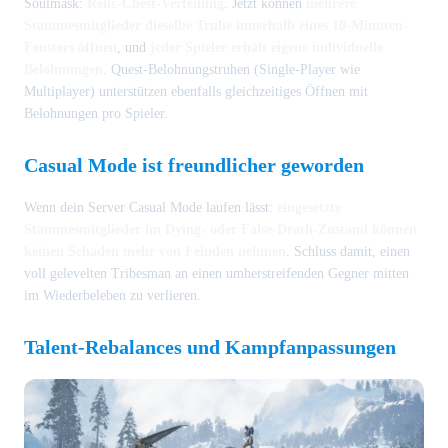
Soulmask:
Relic-Chest-Verteilung
. Jetzt können
mehrere
Stammesmitglieder dieselbe Truhe innerhalb eines 10-Minuten-
Fensters öffnen
, und
jeder Spieler erhält eigene individuelle
Belohnungen
. Quest-Belohnungstruhen (Single-Player wie
Multiplayer) unterstützen ebenfalls gleichzeitiges Öffnen mit
Belohnungen pro Spieler.
Casual Mode ist freundlicher geworden
Wenn dein Server Casual Mode laufen lässt:
eingesetzte
Stammesmitglieder im Dying- oder False-Death-Zustand können
keinen Schaden mehr von Feinden nehmen
. Schluss damit, einen
voll gelevelten Tribesman an einen umherstreifenden Gegner mitten
im Wiederbeleben zu verlieren.
Talent-Rebalances und Kampfanpassungen