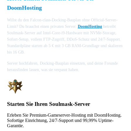
DoomHosting
Willst du den Falcon-class-Docking-Bauplan ohne Official-Server-
Limit? Du brauchst einen privaten Server.
DoomHosting
betreibt
Soulmask-Server auf Intel-Core-i9-Hardware mit NVMe-Storage,
Sofort-Setup, vollem FTP-Zugriff, DDoS-Schutz und 24/7-Support.
Standardpläne starten ab 5 € mit 3 GB RAM-Grundlage und skalieren
bis 16 GB.
Server hochfahren, Docking-Bauplan einsetzen, und deine Freunde
herausfinden lassen, was sie verpasst haben.
Starten Sie Ihren Soulmask-Server
Erleben Sie Premium-Gameserver-Hosting mit DoomHosting.
Sofortige Einrichtung, 24/7-Support und 99,99% Uptime-
Garantie.