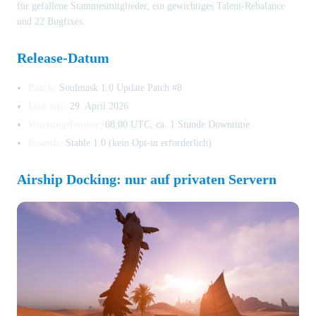
für gefallene Stammesmitglieder, ein gewichtiges Talent-Rebalance
und 22 Bugfixes.
Release-Datum
Patch:
Soulmask 1.0 Update Patch #8
Live seit:
29. April 2026
Wartungsfenster:
08:00 UTC, ca. 1 Stunde Downtime
Branch:
Stable 1.0 (kein Opt-in erforderlich)
Airship Docking: nur auf privaten Servern