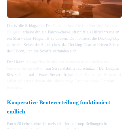
Das ist die Schlagzeile. Der
Falcon-class Airship Docking System-
Bauplan
erlaubt dir, ein Falcon-class-Luftschiff als Hilfsfahrzeug an
ein Shark-class-Flugschiff zu docken. Du montierst die Docking-Bay
an beiden Seiten der Shark-class, das Docking-Gear an beiden Seiten
der Falcon, und die Schiffe verbinden sich.
Der Haken:
CampFire Studio hat es bewusst von offiziellen
Servern ferngehalten
, um Serverstabilität zu schützen. Der Bauplan
lässt sich nur auf privaten Servern freischalten.
Dedizierte Hosts und
selbst gehostete Boxen sind der einzige Ort, wo dieser Content
existiert
.
Kooperative Beuteverteilung funktioniert
endlich
Patch #8 behebt eine der meistkritisierten Coop-Reibungen in