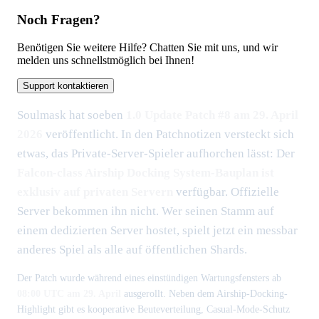
Noch Fragen?
Benötigen Sie weitere Hilfe? Chatten Sie mit uns, und wir
melden uns schnellstmöglich bei Ihnen!
Support kontaktieren
Soulmask hat soeben
1.0 Update Patch #8 am 29. April
2026
veröffentlicht. In den Patchnotizen versteckt sich
etwas, das Private-Server-Spieler aufhorchen lässt: Der
Falcon-class Airship Docking System-Bauplan ist
exklusiv auf privaten Servern
verfügbar. Offizielle
Server bekommen ihn nicht. Wer seinen Stamm auf
einem dedizierten Server hostet, spielt jetzt ein messbar
anderes Spiel als alle auf öffentlichen Shards.
Der Patch wurde während eines einstündigen Wartungsfensters ab
08:00 UTC am 29. April
ausgerollt. Neben dem Airship-Docking-
Highlight gibt es kooperative Beuteverteilung, Casual-Mode-Schutz