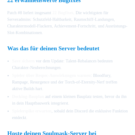
Patch #8 liefert insgesamt
22 Bugfixes
. Die wichtigsten für
Serveradmins: Schutzfeld-Haltbarkeit, Raumschiff-Landungen,
Charaktermodell-Flackern, Achievement-Fortschritt, und Ausrüstungs-
Slot-Kombinationen.
Was das für deinen Server bedeutet
Save sichern
vor dem Update: Talent-Rebalances bedeuten
Charakter-Neuberechnungen.
Spieler über Respec-Auswirkungen warnen
: Bloodfury,
Rampage, Resurgence und der Torch-of-Eternity-Nerf treffen
aktive Builds hart.
Docking-Bauplan
auf einem kleinen Bauplatz testen, bevor du ihn
in dein Hauptbauwerk integrierst.
Spielerspike erwarten
, sobald dein Discord die exklusive Funktion
entdeckt.
Hoste deinen Soulmask-Server bei