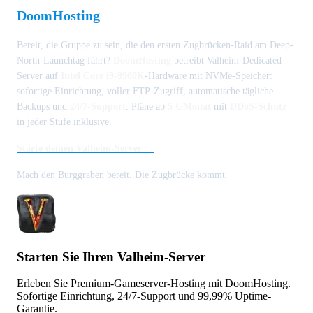
DoomHosting
Bereit, die Gruppe zu sein, die den ersten Zugbrücken-Raid am Deep-
North-Launchtag fährt?
DoomHosting
betreibt Valheim-Dedicated-
Server auf
Intel Core i9-9900K
-Hardware mit NVMe-Speicher:
sofortige Einrichtung, voller FTP-Zugriff, automatische tägliche
Backups und
24/7-Support
. Pläne ab
5 €/Monat
mit
DDoS-Schutz
in jeder Stufe inklusive.
Starte deinen Valheim-Server →
Mach den Burggraben bereit. Die Zugbrücke kommt.
Starten Sie Ihren Valheim-Server
Erleben Sie Premium-Gameserver-Hosting mit DoomHosting.
Sofortige Einrichtung, 24/7-Support und 99,99% Uptime-
Garantie.