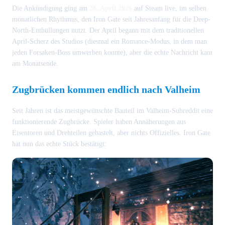
Die Ankündigung ging am
28. April 2026
auf Steam live, im selben
monatlichen Rhythmus, den Iron Gate seit Jahresanfang für die Deep-
North-Enthüllungen nutzt. Der April begann mit dem traditionellen
April-Scherz des Studios (diesmal ein Romance-Modus, in dem man
jeden Forsaken-Boss umwerben konnte), aber die echte Nachricht kam
am Monatsende.
Zugbrücken kommen endlich nach Valheim
Seit Jahren ist das meistgewünschte Bauteil im Valheim-Subreddit eine
funktionierende Zugbrücke. Spieler haben Annäherungen aus
Eisentoren und Drehteilen gebastelt, aber nichts Offizielles. Iron Gate
hat nun das echte Stück bestätigt: