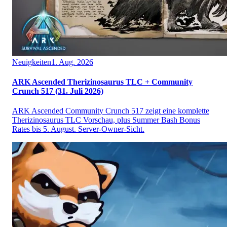
Neuigkeiten
1. Aug. 2026
ARK Ascended Therizinosaurus TLC + Community
Crunch 517 (31. Juli 2026)
ARK Ascended Community Crunch 517 zeigt eine komplette
Therizinosaurus TLC Vorschau, plus Summer Bash Bonus
Rates bis 5. August. Server-Owner-Sicht.