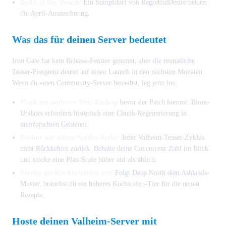
Build of the Month
: Ein Sumpfdorf von RegretfulDesire bekam
die April-Auszeichnung.
Was das für deinen Server bedeutet
Iron Gate hat kein Release-Fenster genannt, aber die monatliche
Teaser-Frequenz deutet auf einen Launch in den nächsten Monaten.
Wenn du einen Community-Server betreibst, leg jetzt los:
Mach ein sauberes Welt-Backup
bevor der Patch kommt: Biom-
Updates erfordern historisch eine Chunk-Regenerierung in
unerforschten Gebieten.
Rechne mit einem Spieler-Spike
: Jeder Valheim-Teaser-Zyklus
zieht Rückkehrer zurück. Behalte deine Concurrent-Zahl im Blick
und stocke eine Plan-Stufe höher auf als üblich.
Bereite die Küchenstation vor
: Folgt Deep North dem Ashlands-
Muster, brauchst du ein höheres Kochstufen-Tier für die neuen
Rezepte.
Hoste deinen Valheim-Server mit