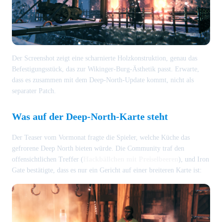
Der Screenshot zeigt eine scharnierte Holzkonstruktion, genau das
Befestigungsstück, das zur Wikinger-Burg-Ästhetik passt. Erwarte,
dass es zusammen mit dem Deep-North-Update kommt, nicht als
separater Patch.
Was auf der Deep-North-Karte steht
Der Teaser vom Vormonat fragte die Spieler, welche Küche das
gefrorene Deep North bieten würde. Die Community traf den
offensichtlichen Treffer (
Hackbällchen mit Preiselbeeren
), und Iron
Gate bestätigte, dass es nur ein Gericht auf einer breiteren Karte ist: