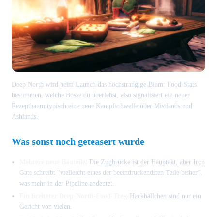
Deep North wird beim Launch das höchstrangige Biom: Food-Stats
bestimmen, welche Bosse du überlebst, also signalisiert ein neuer
Rezeptbaum typisch eine neue Kampfschwelle über Mistlands und
Ashlands.
Was sonst noch geteasert wurde
Mehrere neue Bauteile
: Die Zugbrücke ist der Hauptakt, aber Iron
Gate schreibt "vielleicht eines der beeindruckendsten Teile bisher",
was mehr in der Pipeline andeutet.
Ein breiterer Deep-North-Food-Tree
: Hackbällchen sind nur ein
Gericht von vielen.