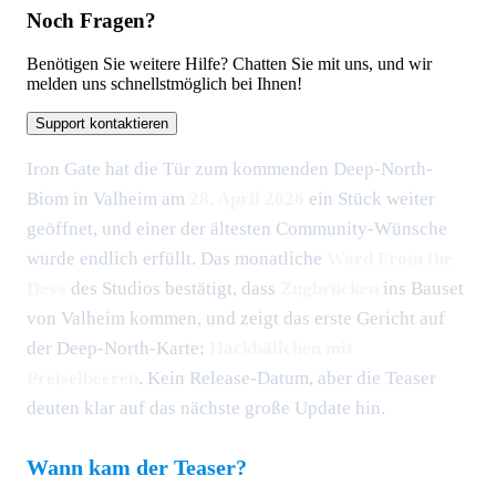
Noch Fragen?
Benötigen Sie weitere Hilfe? Chatten Sie mit uns, und wir
melden uns schnellstmöglich bei Ihnen!
Support kontaktieren
Iron Gate hat die Tür zum kommenden Deep-North-
Biom in Valheim am
28. April 2026
ein Stück weiter
geöffnet, und einer der ältesten Community-Wünsche
wurde endlich erfüllt. Das monatliche
Word From the
Devs
des Studios bestätigt, dass
Zugbrücken
ins Bauset
von Valheim kommen, und zeigt das erste Gericht auf
der Deep-North-Karte:
Hackbällchen mit
Preiselbeeren
. Kein Release-Datum, aber die Teaser
deuten klar auf das nächste große Update hin.
Wann kam der Teaser?