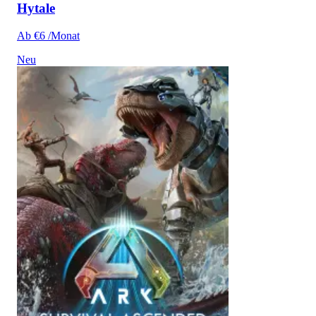
Hytale
Ab €6 /Monat
Neu