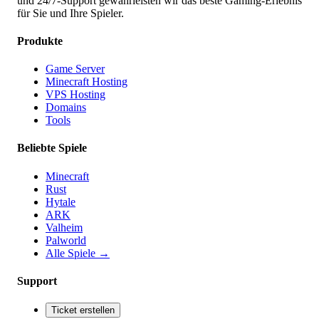
und 24/7-Support gewährleisten wir das beste Gaming-Erlebnis
für Sie und Ihre Spieler.
Produkte
Game Server
Minecraft Hosting
VPS Hosting
Domains
Tools
Beliebte Spiele
Minecraft
Rust
Hytale
ARK
Valheim
Palworld
Alle Spiele
→
Support
Ticket erstellen