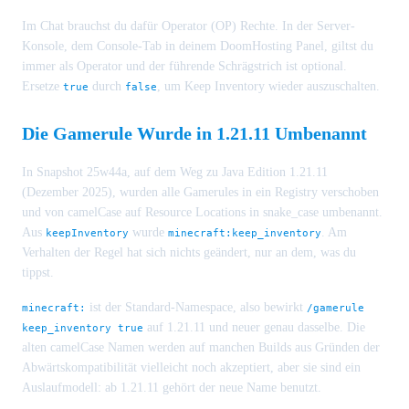
Im Chat brauchst du dafür Operator (OP) Rechte. In der Server-
Konsole, dem Console-Tab in deinem DoomHosting Panel, giltst du
immer als Operator und der führende Schrägstrich ist optional.
Ersetze
durch
, um Keep Inventory wieder auszuschalten.
true
false
Die Gamerule Wurde in 1.21.11 Umbenannt
In Snapshot 25w44a, auf dem Weg zu Java Edition 1.21.11
(Dezember 2025), wurden alle Gamerules in ein Registry verschoben
und von camelCase auf Resource Locations in snake_case umbenannt.
Aus
wurde
. Am
keepInventory
minecraft:keep_inventory
Verhalten der Regel hat sich nichts geändert, nur an dem, was du
tippst.
ist der Standard-Namespace, also bewirkt
minecraft:
/gamerule
auf 1.21.11 und neuer genau dasselbe. Die
keep_inventory true
alten camelCase Namen werden auf manchen Builds aus Gründen der
Abwärtskompatibilität vielleicht noch akzeptiert, aber sie sind ein
Auslaufmodell: ab 1.21.11 gehört der neue Name benutzt.