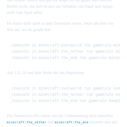
Auf reinem Vanilla Java gilt die Regel für die ganze Welt und ein
Befehl reicht, das hier ist also ein Verhalten von Paper und Spigot,
nicht vom Spiel selbst.
Du musst dafür nicht in jede Dimension reisen. Setze alle drei von
dort aus, wo du gerade bist:
/execute in minecraft:overworld run gamerule minecr
/execute in minecraft:the_nether run gamerule minec
Auf 1.21.10 und älter bleibt der alte Regelname:
/execute in minecraft:overworld run gamerule keepIn
/execute in minecraft:the_nether run gamerule keepI
Die Dimensions-IDs waren von der Umbenennung nicht betroffen,
und
stimmen also auf
minecraft:the_nether
minecraft:the_end