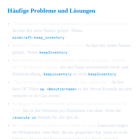
Häufige Probleme und Lösungen
"Unknown or incomplete command" auf 1.21.11 oder neuer
:
du hast den alten Namen getippt. Nimm
.
minecraft:keep_inventory
Derselbe Fehler auf 1.21.10 oder älter
: du hast den neuen Namen
getippt. Nimm
.
keepInventory
Der Befehl wird auf einer älteren Version abgelehnt, obwohl
die Schreibweise stimmt
: der alte Name unterscheidet Groß- und
Kleinschreibung,
ist nicht
.
keepinventory
keepInventory
"You do not have permission to use this command"
: du bist
kein OP. Führe
in der Server-Konsole aus und
op <Benutzername>
versuche es im Chat erneut.
Es klappt in der Overworld, aber nicht im Nether oder in The
End
: das ist das Verhalten pro Dimension von oben. Setze die
Befehle für alle drei ab.
/execute in
Die Einstellung ist nach einem Neustart weg
: Gamerules liegen
im Weltspeicher, eine Welt, die nie gespeichert hat, kann sie nicht