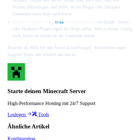
behalten. Stoppe den Server immer über das Panel, statt den
Prozess abzuwürgen, und prüfe, ob ein Plugin oder Datapack
Gamerules beim Start zurücksetzt.
Spieler verlieren trotz
weiterhin Items
: ein Death-, Grave-
true
oder Hardcore-Plugin regelt die Drops selbst. Sieh in dessen Config
nach, bevor du wieder an der Gamerule drehst.
Brauchst du Hilfe bei den Server-Einstellungen? Kontaktiere unser
Support-Team, wir schauen uns das an.
Starte deinen Minecraft Server
High-Performance Hosting mit 24/7 Support
Loslegen
Tools
Ähnliche Artikel
Konfiguration