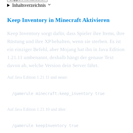
Inhaltsverzeichnis
Keep Inventory in Minecraft Aktivieren
Keep Inventory sorgt dafür, dass Spieler ihre Items, ihre
Rüstung und ihre XP behalten, wenn sie sterben. Es ist
ein einziger Befehl, aber Mojang hat ihn in Java Edition
1.21.11 umbenannt, deshalb hängt der genaue Text
davon ab, welche Version dein Server fährt.
Auf Java Edition 1.21.11 und neuer:
Auf Java Edition 1.21.10 und älter: