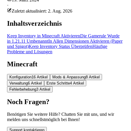
·
Zuletzt aktualisiert: 2. Aug. 2026
Inhaltsverzeichnis
Keep Inventory in Minecraft Aktivieren
Die Gamerule Wurde
in 1.21.11 Umbenannt
In Allen Dimensionen Aktivieren (Paper
und Spigot)
Keep Inventory Status Überprüfen
Häufige
Probleme und Lösungen
Minecraft
Konfiguration
16 Artikel
Mods & Anpassung
8 Artikel
Verwaltung
6 Artikel
Erste Schritte
4 Artikel
Fehlerbehebung
3 Artikel
Noch Fragen?
Benötigen Sie weitere Hilfe? Chatten Sie mit uns, und wir
melden uns schnellstmöglich bei Ihnen!
Support kontaktieren