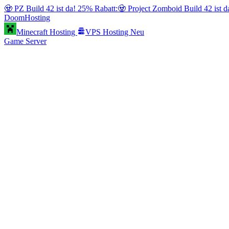
🧟 PZ Build 42 ist da! 25% Rabatt:
🧟 Project Zomboid Build 42 ist 
Doom
Hosting
Minecraft Hosting
VPS Hosting
Neu
Game Server