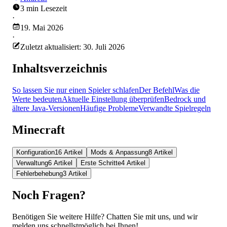
3 min Lesezeit
·
19. Mai 2026
·
Zuletzt aktualisiert: 30. Juli 2026
Inhaltsverzeichnis
So lassen Sie nur einen Spieler schlafen
Der Befehl
Was die
Werte bedeuten
Aktuelle Einstellung überprüfen
Bedrock und
ältere Java-Versionen
Häufige Probleme
Verwandte Spielregeln
Minecraft
Konfiguration
16 Artikel
Mods & Anpassung
8 Artikel
Verwaltung
6 Artikel
Erste Schritte
4 Artikel
Fehlerbehebung
3 Artikel
Noch Fragen?
Benötigen Sie weitere Hilfe? Chatten Sie mit uns, und wir
melden uns schnellstmöglich bei Ihnen!