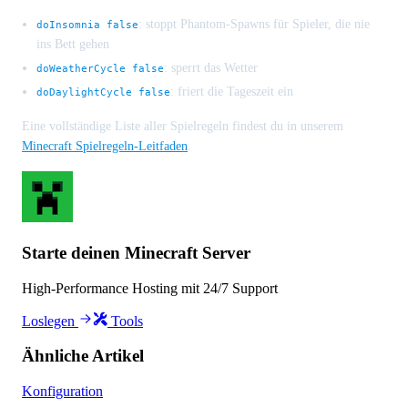
: stoppt Phantom-Spawns für Spieler, die nie
doInsomnia false
ins Bett gehen
: sperrt das Wetter
doWeatherCycle false
: friert die Tageszeit ein
doDaylightCycle false
Eine vollständige Liste aller Spielregeln findest du in unserem
Minecraft Spielregeln-Leitfaden
.
Starte deinen Minecraft Server
High-Performance Hosting mit 24/7 Support
Loslegen
Tools
Ähnliche Artikel
Konfiguration