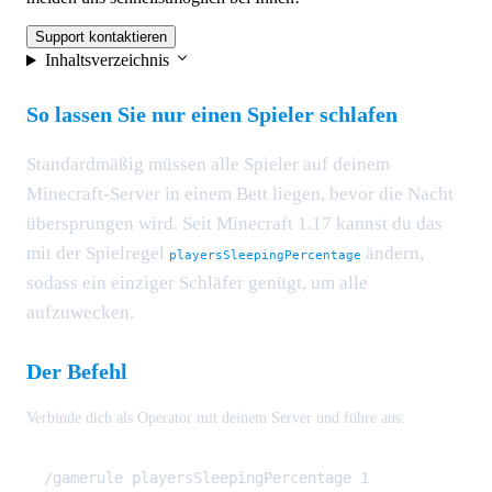
Support kontaktieren
Inhaltsverzeichnis
So lassen Sie nur einen Spieler schlafen
Standardmäßig müssen alle Spieler auf deinem
Minecraft-Server in einem Bett liegen, bevor die Nacht
übersprungen wird. Seit Minecraft 1.17 kannst du das
mit der Spielregel
ändern,
playersSleepingPercentage
sodass ein einziger Schläfer genügt, um alle
aufzuwecken.
Der Befehl
Verbinde dich als Operator mit deinem Server und führe aus: