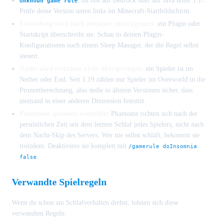
: du bist auf Bedrock oder auf Java unter 1.17.
Unknown game rule
Prüfe deine Version unten links im Minecraft-Startbildschirm.
Einstellung wird nach Neustart zurückgesetzt
: ein Plugin oder
Startskript überschreibt sie. Schau in deinen Plugin-
Konfigurationen nach einem Sleep Manager, der die Regel selbst
steuert.
Nacht wird trotzdem nicht übersprungen
: ein Spieler ist im
Nether oder End. Seit 1.19 zählen nur Spieler im Overworld in die
Prozentberechnung, also stelle in älteren Versionen sicher, dass
niemand in einer anderen Dimension festsitzt.
Phantome spawnen weiterhin
: Phantome richten sich nach der
persönlichen Zeit seit dem letzten Schlaf jedes Spielers, nicht nach
dem Nacht-Skip des Servers. Wer nie selbst schläft, bekommt sie
trotzdem. Deaktiviere sie komplett mit
/gamerule doInsomnia
.
false
Verwandte Spielregeln
Wenn du schon am Schlafverhalten drehst, lohnen sich diese
verwandten Regeln: