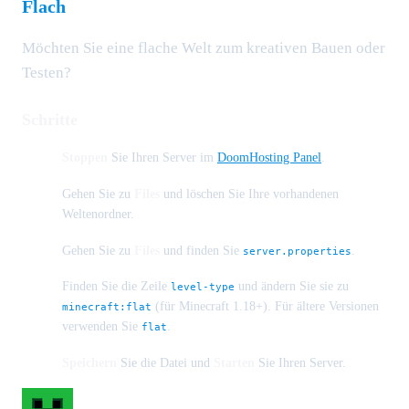
Flach
Möchten Sie eine flache Welt zum kreativen Bauen oder
Testen?
Schritte
Stoppen
Sie Ihren Server im
DoomHosting Panel
.
Gehen Sie zu
Files
und löschen Sie Ihre vorhandenen
Weltenordner.
Gehen Sie zu
Files
und finden Sie
.
server.properties
Finden Sie die Zeile
und ändern Sie sie zu
level-type
(für Minecraft 1.18+). Für ältere Versionen
minecraft:flat
verwenden Sie
.
flat
Speichern
Sie die Datei und
Starten
Sie Ihren Server.