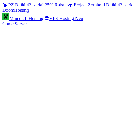
🧟 PZ Build 42 ist da! 25% Rabatt:
🧟 Project Zomboid Build 42 ist 
Doom
Hosting
Minecraft Hosting
VPS Hosting
Neu
Game Server