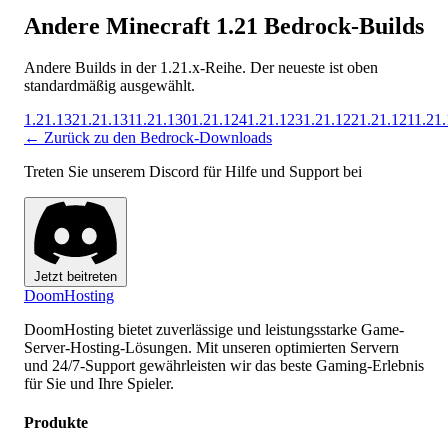
Andere Minecraft 1.21 Bedrock-Builds
Andere Builds in der 1.21.x-Reihe. Der neueste ist oben
standardmäßig ausgewählt.
1.21.132
1.21.131
1.21.130
1.21.124
1.21.123
1.21.122
1.21.121
1.21
← Zurück zu den Bedrock-Downloads
Treten Sie unserem Discord für Hilfe und Support bei
Jetzt beitreten
Doom
Hosting
DoomHosting bietet zuverlässige und leistungsstarke Game-
Server-Hosting-Lösungen. Mit unseren optimierten Servern
und 24/7-Support gewährleisten wir das beste Gaming-Erlebnis
für Sie und Ihre Spieler.
Produkte