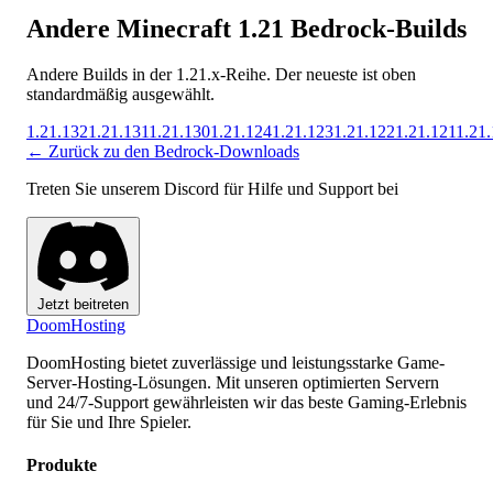
Andere Minecraft 1.21 Bedrock-Builds
Andere Builds in der 1.21.x-Reihe. Der neueste ist oben
standardmäßig ausgewählt.
1.21.132
1.21.131
1.21.130
1.21.124
1.21.123
1.21.122
1.21.121
1.21
← Zurück zu den Bedrock-Downloads
Treten Sie unserem Discord für Hilfe und Support bei
Jetzt beitreten
Doom
Hosting
DoomHosting bietet zuverlässige und leistungsstarke Game-
Server-Hosting-Lösungen. Mit unseren optimierten Servern
und 24/7-Support gewährleisten wir das beste Gaming-Erlebnis
für Sie und Ihre Spieler.
Produkte