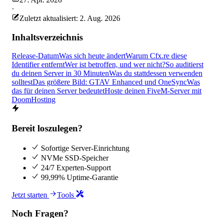
·
Zuletzt aktualisiert: 2. Aug. 2026
Inhaltsverzeichnis
Release-Datum
Was sich heute ändert
Warum Cfx.re diese
Identifier entfernt
Wer ist betroffen, und wer nicht?
So auditierst
du deinen Server in 30 Minuten
Was du stattdessen verwenden
solltest
Das größere Bild: GTAV Enhanced und OneSync
Was
das für deinen Server bedeutet
Hoste deinen FiveM-Server mit
DoomHosting
Bereit loszulegen?
Sofortige Server-Einrichtung
NVMe SSD-Speicher
24/7 Experten-Support
99,99% Uptime-Garantie
Jetzt starten
Tools
Noch Fragen?