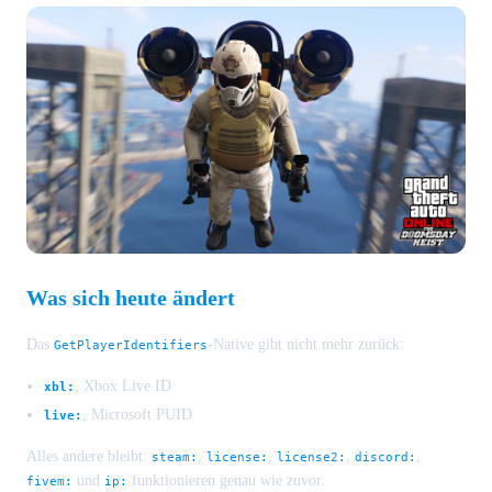
Was sich heute ändert
Das
-Native gibt nicht mehr zurück:
GetPlayerIdentifiers
, Xbox Live ID
xbl:
, Microsoft PUID
live:
Alles andere bleibt:
,
,
,
,
steam:
license:
license2:
discord:
und
funktionieren genau wie zuvor.
fivem:
ip: