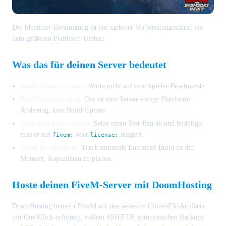
Die Identifier-Bereinigung ist ein sauberer Vorbereitungsschritt vor
dem größeren Plattform-Umbau.
Was das für deinen Server bedeutet
Audit-Fenster: heute.
Warte nicht auf eine Spieler-Beschwerde.
Kein Neustart nötig.
Das ist eine Server-seitige Plattform-
Änderung, kein Build-Update.
Teste Ban-Flows zuerst.
Setze einen Test-Ban ab und bestätige,
dass er auf
oder
triggert.
fivem:
license:
Plane für OneSync.
Das kommende Enhanced-Build ist der
Moment, Kapazitäten zu planen.
Hoste deinen FiveM-Server mit DoomHosting
DoomHosting betreibt FiveM auf den neuesten CitizenFX-Artifacts
mit One-Click-txAdmin, vollem SSH/FTP, automatischen Backups