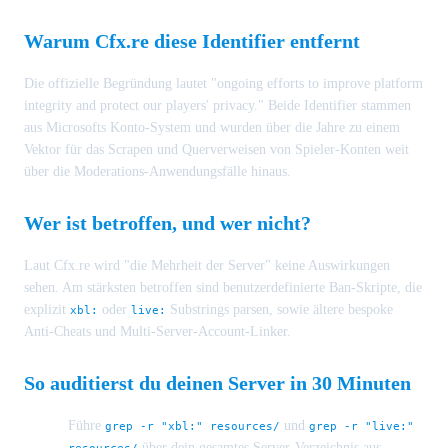
Warum Cfx.re diese Identifier entfernt
Die offizielle Begründung lautet "ongoing efforts to improve platform
integrity and protect our players' privacy." Beide Identifier stammen
aus Microsofts Konto-System und wurden über die Jahre zu einem
Vektor für das Scrapen und Querverweisen von Spieler-Konten weit
über die Moderations-Anwendungsfälle hinaus.
Wer ist betroffen, und wer nicht?
Laut Cfx.re wird "die Mehrheit der Server" keine Auswirkungen
sehen. Am stärksten betroffen sind benutzerdefinierte Ban-Skripte, die
explizit
oder
Substrings parsen, sowie ältere bespoke
xbl:
live:
Anti-Cheats und Multi-Server-Account-Linker.
So auditierst du deinen Server in 30 Minuten
Führe
und
grep -r "xbl:" resources/
grep -r "live:"
über dein gesamtes Server-Verzeichnis aus.
resources/