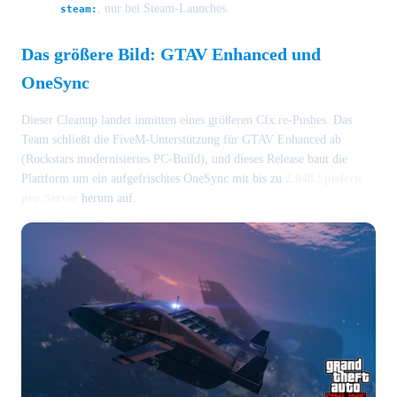
, nur bei Steam-Launches.
steam:
Das größere Bild: GTAV Enhanced und
OneSync
Dieser Cleanup landet inmitten eines größeren Cfx.re-Pushes. Das
Team schließt die FiveM-Unterstützung für GTAV Enhanced ab
(Rockstars modernisiertes PC-Build), und dieses Release baut die
Plattform um ein aufgefrischtes OneSync mit bis zu
2.048 Spielern
pro Server
herum auf.