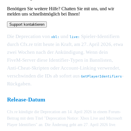
Benötigen Sie weitere Hilfe? Chatten Sie mit uns, und wir
melden uns schnellstmöglich bei Ihnen!
Support kontaktieren
Die Deprecation von
und
Spieler-Identifiern
xbl:
live:
durch Cfx.re tritt heute in Kraft, am 27. April 2026, etwa
zwei Wochen nach der Ankündigung. Wenn dein
FiveM-Server diese Identifier-Typen in Bannlisten,
Anti-Cheat-Skripten oder Account-Linking verwendet,
verschwinden die IDs ab sofort aus
-
GetPlayerIdentifiers
Rückgaben.
Release-Datum
Cfx.re kündigte die Deprecation am 14. April 2026 in einem Forum-
Beitrag mit dem Titel "Deprecation Notice: Xbox Live and Microsoft
Player Identifiers" an. Die Änderung geht am 27. April 2026 live.