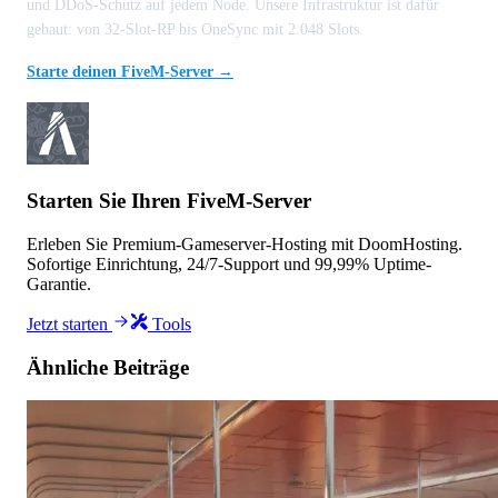
und DDoS-Schutz auf jedem Node. Unsere Infrastruktur ist dafür
gebaut: von 32-Slot-RP bis OneSync mit 2.048 Slots.
Starte deinen FiveM-Server →
Starten Sie Ihren FiveM-Server
Erleben Sie Premium-Gameserver-Hosting mit DoomHosting.
Sofortige Einrichtung, 24/7-Support und 99,99% Uptime-
Garantie.
Jetzt starten
Tools
Ähnliche Beiträge