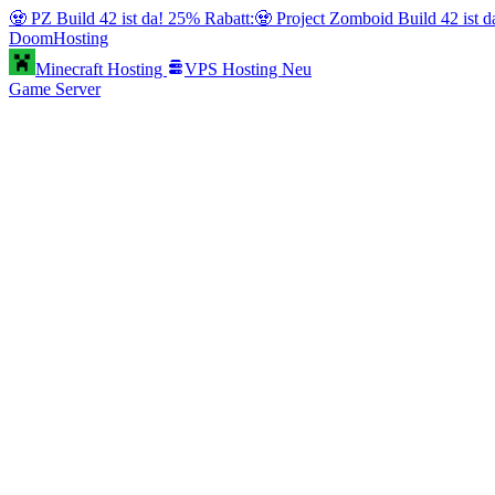
🧟 PZ Build 42 ist da! 25% Rabatt:
🧟 Project Zomboid Build 42 ist 
Doom
Hosting
Minecraft Hosting
VPS Hosting
Neu
Game Server