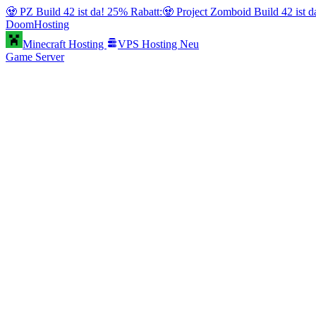
🧟 PZ Build 42 ist da! 25% Rabatt:
🧟 Project Zomboid Build 42 ist 
Doom
Hosting
Minecraft Hosting
VPS Hosting
Neu
Game Server