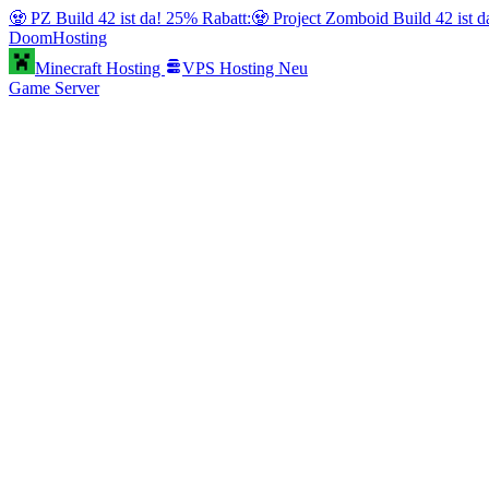
🧟 PZ Build 42 ist da! 25% Rabatt:
🧟 Project Zomboid Build 42 ist 
Doom
Hosting
Minecraft Hosting
VPS Hosting
Neu
Game Server