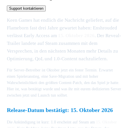
Support kontaktieren
Keen Games hat endlich die Nachricht geliefert, auf die
Flameborn fast drei Jahre gewartet haben: Enshrouded
verlässt Early Access am
15. Oktober 2026
. Der Reveal-
Trailer landete auf Steam zusammen mit dem
Versprechen, in den nächsten Monaten mehr Details zu
Optimierung, QoL und 1.0-Content nachzuliefern.
Für Server-Betreiber ist Oktober jetzt ein fester Termin. Erwartet
einen Spieleranstieg, eine Save-Migration und mit hoher
Wahrscheinlichkeit den größten Content-Patch, den das Spiel je hatte.
Hier ist, was bestätigt wurde und was ihr mit eurem dedizierten Server
zwischen jetzt und Launch tun solltet.
Release-Datum bestätigt: 15. Oktober 2026
Die Ankündigung ist kurz: 1.0 erscheint auf Steam am
15. Oktober