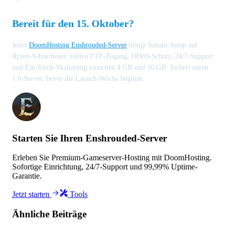
Bereit für den 15. Oktober?
Jeder
DoomHosting Enshrouded-Server
bringt Instant-Setup auf
Ryzen-9-Hardware, vollen FTP-Zugang, DDoS-Schutz, 24/7-Support
und Ein-Klick-Skalierung zwischen 4 GB und 16 GB. Sichert euren
1.0-Server, bevor die Launch-Woche beginnt.
Starten Sie Ihren Enshrouded-Server
Erleben Sie Premium-Gameserver-Hosting mit DoomHosting.
Sofortige Einrichtung, 24/7-Support und 99,99% Uptime-
Garantie.
Jetzt starten
Tools
Ähnliche Beiträge