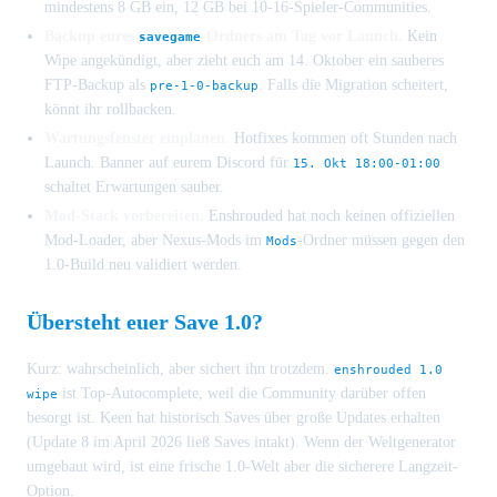
mindestens 8 GB ein, 12 GB bei 10-16-Spieler-Communities.
Backup eures
-Ordners am Tag vor Launch.
Kein
savegame
Wipe angekündigt, aber zieht euch am 14. Oktober ein sauberes
FTP-Backup als
. Falls die Migration scheitert,
pre-1-0-backup
könnt ihr rollbacken.
Wartungsfenster einplanen.
Hotfixes kommen oft Stunden nach
Launch. Banner auf eurem Discord für
15. Okt 18:00-01:00
schaltet Erwartungen sauber.
Mod-Stack vorbereiten.
Enshrouded hat noch keinen offiziellen
Mod-Loader, aber Nexus-Mods im
-Ordner müssen gegen den
Mods
1.0-Build neu validiert werden.
Übersteht euer Save 1.0?
Kurz: wahrscheinlich, aber sichert ihn trotzdem.
enshrouded 1.0
ist Top-Autocomplete, weil die Community darüber offen
wipe
besorgt ist. Keen hat historisch Saves über große Updates erhalten
(Update 8 im April 2026 ließ Saves intakt). Wenn der Weltgenerator
umgebaut wird, ist eine frische 1.0-Welt aber die sicherere Langzeit-
Option.