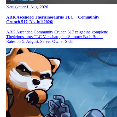
Neuigkeiten
1. Aug. 2026
ARK Ascended Therizinosaurus TLC + Community
Crunch 517 (31. Juli 2026)
ARK Ascended Community Crunch 517 zeigt eine komplette
Therizinosaurus TLC Vorschau, plus Summer Bash Bonus
Rates bis 5. August. Server-Owner-Sicht.