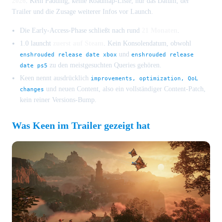
2026
. Kein Padding, keine Roadmap-Liste, nur das Datum, der
Trailer und die Zusage weiterer Infos vor Launch.
Die Early-Access-Phase schließt nach rund
21 Monaten
.
1.0 launcht
zuerst auf Steam
. Kein Konsolendatum, obwohl
und
enshrouded release date xbox
enshrouded release
zu den meistgesuchten Queries gehören.
date ps5
Keen nennt ausdrücklich
improvements, optimization, QoL
und neuen Content, also ein vollständiger Content-Patch,
changes
kein reiner Versions-Bump.
Was Keen im Trailer gezeigt hat