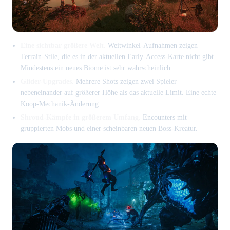
Eine sichtbar größere Welt.
Weitwinkel-Aufnahmen zeigen
Terrain-Stile, die es in der aktuellen Early-Access-Karte nicht gibt.
Mindestens ein neues Biome ist sehr wahrscheinlich.
Glider-Upgrades.
Mehrere Shots zeigen zwei Spieler
nebeneinander auf größerer Höhe als das aktuelle Limit. Eine echte
Koop-Mechanik-Änderung.
Shroud-Kämpfe in größerem Umfang.
Encounters mit
gruppierten Mobs und einer scheinbaren neuen Boss-Kreatur.