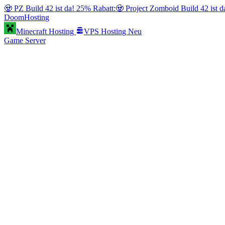
🧟 PZ Build 42 ist da! 25% Rabatt:
🧟 Project Zomboid Build 42 ist 
Doom
Hosting
Minecraft Hosting
VPS Hosting
Neu
Game Server