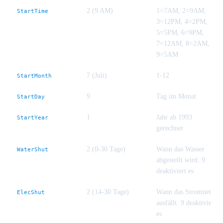
2 (9 AM)
1=7AM, 2=9AM,
StartTime
3=12PM, 4=2PM,
5=5PM, 6=9PM,
7=12AM, 8=2AM,
9=5AM
7 (Juli)
1-12
StartMonth
9
Tag im Monat
StartDay
1
Jahr ab 1993
StartYear
gerechnet
2 (0-30 Tage)
Wann das Wasser
WaterShut
abgestellt wird. 9
deaktiviert es
2 (14-30 Tage)
Wann das Stromnetz
ElecShut
ausfällt. 9 deaktiviert
es