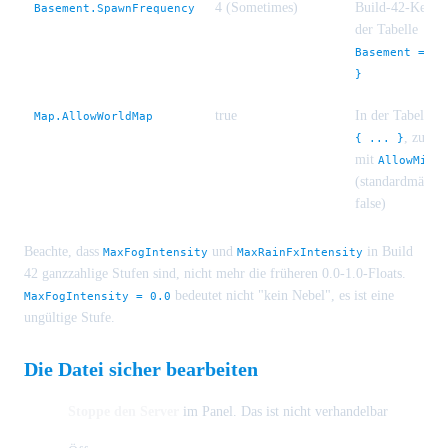
4 (Sometimes)
Build-42-Keller,
Basement.SpawnFrequency
der Tabelle
Basement = { 
}
true
In der Tabelle
Map.AllowWorldMap
M
, zusa
{ ... }
mit
AllowMiniM
(standardmäßig
false)
Beachte, dass
und
in Build
MaxFogIntensity
MaxRainFxIntensity
42 ganzzahlige Stufen sind, nicht mehr die früheren 0.0-1.0-Floats.
bedeutet nicht "kein Nebel", es ist eine
MaxFogIntensity = 0.0
ungültige Stufe.
Die Datei sicher bearbeiten
Stoppe den Server
im Panel. Das ist nicht verhandelbar