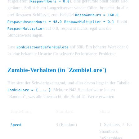
ausgeliefert (
), eine geräumte Stadt bleibt also
RespawnHours = 0.0
geräumt. Soll sich ein Langzeitserver wieder füllen, brauchst du alle
drei Respawn-Schlüssel, zum Beispiel
,
RespawnHours = 168.0
,
. Bleibt
RespawnUnseenHours = 48.0
RespawnMultiplier = 0.1
auf 0.0, respawnt nichts, egal was die
RespawnMultiplier
Stundenwerte sagen.
Lass
auf 300. Ein höherer Wert oder 0
ZombiesCountBeforeDelete
ist eine bekannte Ursache für schwere Performance-Probleme.
Zombie-Verhalten (in `ZombieLore`)
Hier sitzt der Schwierigkeitsgrad, und alles davon liegt in der Tabelle
. Mehrere B42-Standardwerte lauten
ZombieLore = { ... }
"Random", was alle überrascht, die Build-41-Werte erwarten.
Einstellung
Standard
Skala
4 (Random)
1=Sprinters, 2=Fast
Speed
Shamblers,
3=Shamblers,