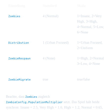
Einstellung
Standard
Skala
4 (Normal)
1=Insane, 2=Very
Zombies
High, 3=High,
4=Normal, 5=Low,
6=None
1 (Urban Focused)
1=Urban Focused,
Distribution
2=Uniform
4 (None)
1=High, 2=Normal,
ZombieRespawn
3=Low, 4=None
true
true/false
ZombieMigrate
Beachte, dass
zugleich
Zombies
setzt. Das Spiel hält beide
ZombieConfig.PopulationMultiplier
synchron: Insane = 2.5, Very High = 1.6, High = 1.2, Normal = 0.65,