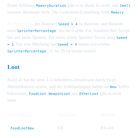
Einen Schlüssel
gibt es in Build 42 nicht, und
MemoryDuration
Smell
existiert überhaupt nicht. Die Gedächtnis-Einstellung heißt
.
Memory
Zu Sprintern:
der Standard
ist Random, und Random
Speed = 4
nutzt
, das bei 0 steht. Ein Standard-B42-Server
SprinterPercentage
hat also keine Sprinter. Für einen reinen Sprinter-Server setze
Speed
. Für eine Mischung lass
stehen und erhöhe
= 1
Speed = 4
(10 bis 20 ist bereits brutal).
SprinterPercentage
Loot
Build 42 hat die alten 1-5-Seltenheits-Dropdowns durch Float-
Multiplikatoren ersetzt, und die Schlüsselnamen haben ein
-Suffix
New
bekommen.
,
und
gibt es nicht
FoodLoot
WeaponLoot
OtherLoot
mehr.
Einstellung
Standard
Bereich
0.8
0.0-4.0
FoodLootNew