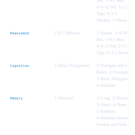
Sek, 3=0-1 Min,
4=0-12 Std, 5=2-3
Tage, 6=1-2
Wochen, 7=Never
3 (0-1 Minute)
1=Instant, 2=0-30
Reanimate
Sek, 3=0-1 Min,
4=0-12 Std, 5=2-3
Tage, 6=1-2 Wochen
3 (Basic Navigation)
1=Navigate and Use
Cognition
Doors, 2=Navigate,
3=Basic Navigation,
4=Random
2 (Normal)
1=Long, 2=Normal,
Memory
3=Short, 4=None,
5=Random,
6=Random between
Normal and None