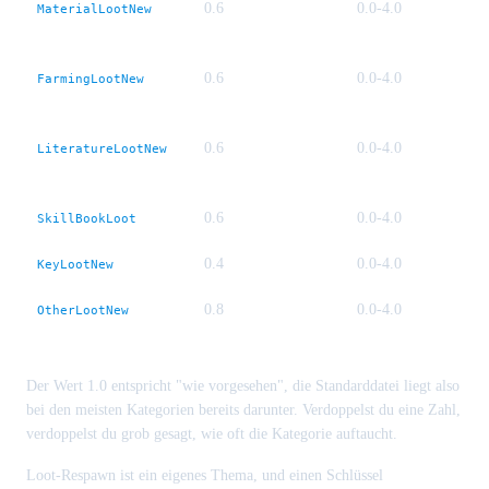
0.6
0.0-4.0
MaterialLootNew
0.6
0.0-4.0
FarmingLootNew
0.6
0.0-4.0
LiteratureLootNew
0.6
0.0-4.0
SkillBookLoot
0.4
0.0-4.0
KeyLootNew
0.8
0.0-4.0
OtherLootNew
Der Wert 1.0 entspricht "wie vorgesehen", die Standarddatei liegt also
bei den meisten Kategorien bereits darunter. Verdoppelst du eine Zahl,
verdoppelst du grob gesagt, wie oft die Kategorie auftaucht.
Loot-Respawn ist ein eigenes Thema, und einen Schlüssel