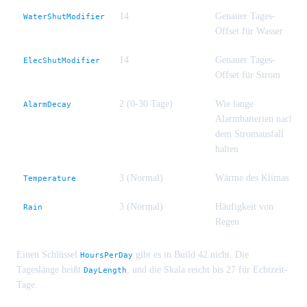
14
Genauer Tages-
WaterShutModifier
Offset für Wasser
14
Genauer Tages-
ElecShutModifier
Offset für Strom
2 (0-30 Tage)
Wie lange
AlarmDecay
Alarmbatterien nach
dem Stromausfall
halten
3 (Normal)
Wärme des Klimas
Temperature
3 (Normal)
Häufigkeit von
Rain
Regen
Einen Schlüssel
gibt es in Build 42 nicht. Die
HoursPerDay
Tageslänge heißt
, und die Skala reicht bis 27 für Echtzeit-
DayLength
Tage.