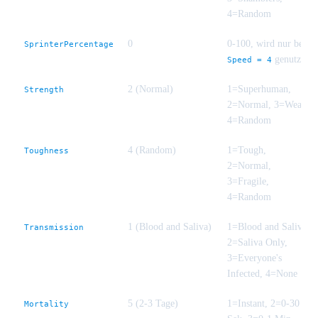
4=Random
0
0-100, wird nur bei
SprinterPercentage
genutzt
Speed = 4
2 (Normal)
1=Superhuman,
Strength
2=Normal, 3=Weak,
4=Random
4 (Random)
1=Tough,
Toughness
2=Normal,
3=Fragile,
4=Random
1 (Blood and Saliva)
1=Blood and Saliva,
Transmission
2=Saliva Only,
3=Everyone's
Infected, 4=None
5 (2-3 Tage)
1=Instant, 2=0-30
Mortality