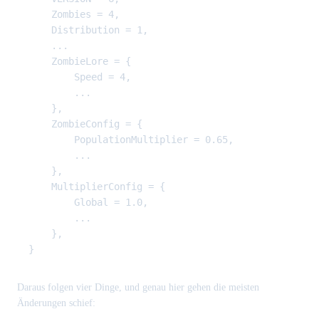
    Zombies = 4,

    Distribution = 1,

    ...

    ZombieLore = {

        Speed = 4,

        ...

    },

    ZombieConfig = {

        PopulationMultiplier = 0.65,

        ...

    },

    MultiplierConfig = {

        Global = 1.0,

        ...

    },

Daraus folgen vier Dinge, und genau hier gehen die meisten
Änderungen schief: