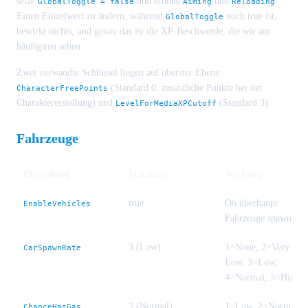
setze
und erhöhe
und
.
GlobalToggle = false
Aiming
Reloading
Einen Einzelwert zu ändern, während
noch true ist,
GlobalToggle
bewirkt nichts, und genau das ist die XP-Beschwerde, die wir am
häufigsten sehen.
Zwei verwandte Schlüssel liegen auf oberster Ebene:
(Standard 0, zusätzliche Punkte bei der
CharacterFreePoints
Charaktererstellung) und
(Standard 3).
LevelForMediaXPCutoff
Fahrzeuge
Einstellung
Standard
Wirkung
true
Ob überhaupt
EnableVehicles
Fahrzeuge spawnen
3 (Low)
1=None, 2=Very
CarSpawnRate
Low, 3=Low,
4=Normal, 5=High
2 (Normal)
1=Low, 2=Normal,
ChanceHasGas