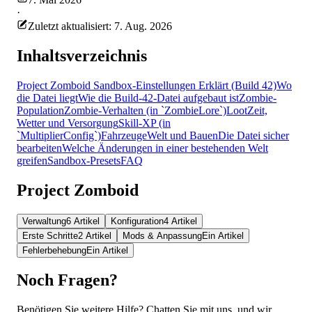
·
Zuletzt aktualisiert: 7. Aug. 2026
Inhaltsverzeichnis
Project Zomboid Sandbox-Einstellungen Erklärt (Build 42)
Wo
die Datei liegt
Wie die Build-42-Datei aufgebaut ist
Zombie-
Population
Zombie-Verhalten (in `ZombieLore`)
Loot
Zeit,
Wetter und Versorgung
Skill-XP (in
`MultiplierConfig`)
Fahrzeuge
Welt und Bauen
Die Datei sicher
bearbeiten
Welche Änderungen in einer bestehenden Welt
greifen
Sandbox-Presets
FAQ
Project Zomboid
Verwaltung
6 Artikel
Konfiguration
4 Artikel
Erste Schritte
2 Artikel
Mods & Anpassung
Ein Artikel
Fehlerbehebung
Ein Artikel
Noch Fragen?
Benötigen Sie weitere Hilfe? Chatten Sie mit uns, und wir