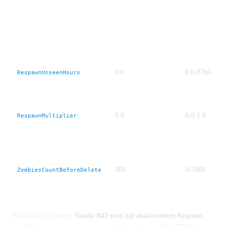
0.0
0.0-8760.0
RespawnUnseenHours
0.0
0.0-1.0
RespawnMultiplier
300
0-5000
ZombiesCountBeforeDelete
Praktisches Tuning:
Vanilla B42 wird mit deaktiviertem Respawn