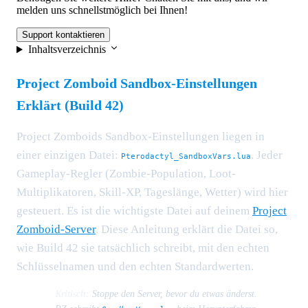
melden uns schnellstmöglich bei Ihnen!
Support kontaktieren
Inhaltsverzeichnis
Project Zomboid Sandbox-Einstellungen
Erklärt (Build 42)
Project Zomboids Sandbox-Einstellungen liegen in
einer einzigen Datei:
. Jeder
Pterodactyl_SandboxVars.lua
Gameplay-Regler (Zombie-Population, Loot-
Multiplikatoren, Skill-XP, Tageslänge, Wetter) wird hier
gesteuert. Es ist die wichtigste Datei auf deinem
Project
Zomboid-Server
. Diese Anleitung erklärt die Datei so,
wie Build 42 sie tatsächlich schreibt, mit den echten
Schlüsselnamen und den echten Standardwerten.
Kritisch:
Stoppe den Server, bevor du etwas änderst.