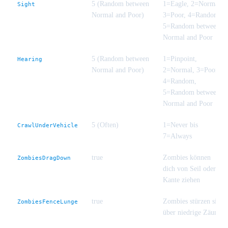
5 (Random between
1=Eagle, 2=Normal,
Sight
Normal and Poor)
3=Poor, 4=Random,
5=Random between
Normal and Poor
5 (Random between
1=Pinpoint,
Hearing
Normal and Poor)
2=Normal, 3=Poor,
4=Random,
5=Random between
Normal and Poor
5 (Often)
1=Never bis
CrawlUnderVehicle
7=Always
true
Zombies können
ZombiesDragDown
dich von Seil oder
Kante ziehen
true
Zombies stürzen sich
ZombiesFenceLunge
über niedrige Zäune