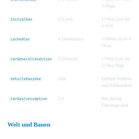
3=High
2 (Low)
1=Very Low bis
InitialGas
6=Full
4 (Sometimes)
1=Never bis 6=Very
LockedCar
Often
3 (Normal)
1=Very Low bis
CarGeneralCondition
5=Very High
false
Entfernt Schlösser
VehicleEasyUse
und Schlüsselbedarf
1.0
Wie durstig
CarGasConsumption
Fahrzeuge sind
Welt und Bauen