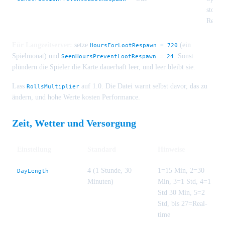
stoppe
Respa
Für Langzeitserver:
setze
(ein
HoursForLootRespawn = 720
Spielmonat) und
. Sonst
SeenHoursPreventLootRespawn = 24
plündern die Spieler die Karte dauerhaft leer, und leer bleibt sie.
Lass
auf 1.0. Die Datei warnt selbst davor, das zu
RollsMultiplier
ändern, und hohe Werte kosten Performance.
Zeit, Wetter und Versorgung
Einstellung
Standard
Hinweise
4 (1 Stunde, 30
1=15 Min, 2=30
DayLength
Minuten)
Min, 3=1 Std, 4=1
Std 30 Min, 5=2
Std, bis 27=Real-
time