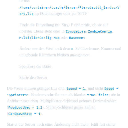
Öffne
/home/container/.cache/Server/Pterodactyl_SandboxV
im Dateimanager oder per SFTP
ars.lua
Finde die Einstellung mit Strg+F und prüfe, ob sie auf
oberster Ebene steht oder in
,
,
ZombieLore
ZombieConfig
,
oder
MultiplierConfig
Map
Basement
Ändere nur den Wert nach dem
. Schlüsselname, Komma und
=
umgebende Klammern bleiben unangetastet
Speichere die Datei
Starte den Server
Die Werte müssen gültiges Lua sein:
und nicht
Speed = 1,
Speed =
. Booleans schreibt man als blankes
/
, nie in
"Sprinters"
true
false
Anführungszeichen. Multiplikator-Schlüssel nehmen Dezimalzahlen
(
), Stufen-Schlüssel ganze Zahlen
FoodLootNew = 1.2
(
).
CarSpawnRate = 4
Startet der Server nach einer Änderung nicht mehr, fehlt fast sicher