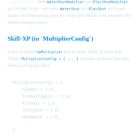
Langzeitserver:
dreh
und
WaterShutModifier
ElecShutModifier
auf 60 oder höher, oder setze
und
auf 9 und
WaterShut
ElecShut
schalte die Abschaltung ganz ab. Sonst geht Monat zwei komplett fürs
Wasserschleppen drauf.
Skill-XP (in `MultiplierConfig`)
Einen Schlüssel
gibt es nicht. Build 42 nutzt eine
XpMultiplier
Tabelle
mit einer globalen Rate plus
MultiplierConfig = { ... }
einem Eintrag pro Skill.
MultiplierConfig = {

    Global = 1.0,

    GlobalToggle = true,

    Fitness = 1.0,

    Strength = 1.0,

    Woodwork = 1.0,

    ...
