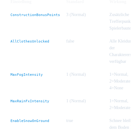
Einstellung
Standard
Wirkung
3 (Normal)
Zusätzliche
ConstructionBonusPoints
Trefferpunkte f
Spielerbauten
false
Alle Kleidung b
AllClothesUnlocked
der
Charaktererstell
verfügbar
1 (Normal)
1=Normal,
MaxFogIntensity
2=Moderate, 3
4=None
1 (Normal)
1=Normal,
MaxRainFxIntensity
2=Moderate, 3
true
Schnee bleibt au
EnableSnowOnGround
dem Boden lieg