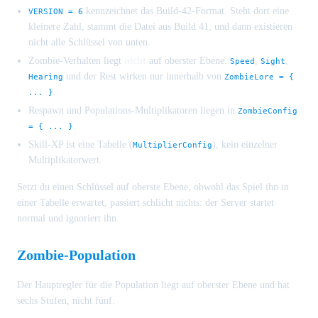
kennzeichnet das Build-42-Format. Steht dort eine
VERSION = 6
kleinere Zahl, stammt die Datei aus Build 41, und dann existieren
nicht alle Schlüssel von unten.
Zombie-Verhalten liegt
nicht
auf oberster Ebene.
,
,
Speed
Sight
und der Rest wirken nur innerhalb von
Hearing
ZombieLore = {
.
... }
Respawn und Populations-Multiplikatoren liegen in
ZombieConfig
.
= { ... }
Skill-XP ist eine Tabelle (
), kein einzelner
MultiplierConfig
Multiplikatorwert.
Setzt du einen Schlüssel auf oberste Ebene, obwohl das Spiel ihn in
einer Tabelle erwartet, passiert schlicht nichts: der Server startet
normal und ignoriert ihn.
Zombie-Population
Der Hauptregler für die Population liegt auf oberster Ebene und hat
sechs Stufen, nicht fünf.