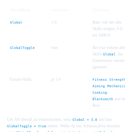
Einstellung
Standard
Wirkung
1.0
Rate, mit der alle
Global
Skills steigen, 0.0
bis 1000.0
true
Bei true nutzen alle
GlobalToggle
Skills
, die
Global
Einzelwerte werden
ignoriert
Einzel-Skills
je 1.0
,
,
Fitness
Strength
,
,
Aiming
Mechanics
,
Cooking
und der
Blacksmith
Rest
Um XP überall zu verdreifachen, setze
und lass
Global = 3.0
stehen. Willst du nur Schusswaffen boosten,
GlobalToggle = true