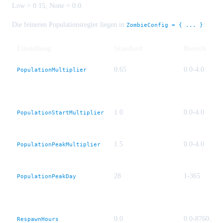
Low = 0.15, None = 0.0.
Die feineren Populationsregler liegen in
:
ZombieConfig = { ... }
Einstellung
Standard
Bereich
0.65
0.0-4.0
PopulationMultiplier
1.0
0.0-4.0
PopulationStartMultiplier
1.5
0.0-4.0
PopulationPeakMultiplier
28
1-365
PopulationPeakDay
0.0
0.0-8760.0
RespawnHours