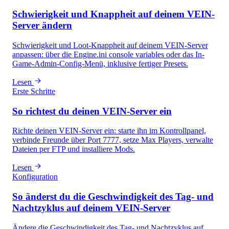
Schwierigkeit und Knappheit auf deinem VEIN-
Server ändern
Schwierigkeit und Loot-Knappheit auf deinem VEIN-Server
anpassen: über die Engine.ini console variables oder das In-
Game-Admin-Config-Menü, inklusive fertiger Presets.
Lesen
Erste Schritte
So richtest du deinen VEIN-Server ein
Richte deinen VEIN-Server ein: starte ihn im Kontrollpanel,
verbinde Freunde über Port 7777, setze Max Players, verwalte
Dateien per FTP und installiere Mods.
Lesen
Konfiguration
So änderst du die Geschwindigkeit des Tag- und
Nachtzyklus auf deinem VEIN-Server
Ändere die Geschwindigkeit des Tag- und Nachtzyklus auf