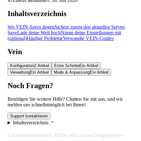
Zuletzt aktualisiert: 30. Juli 2026
Inhaltsverzeichnis
Wo VEIN-Saves liegen
Sichere zuerst den aktuellen Server-
Save
Lade deine Welt hoch
Nimm deine Einstellungen mit
(optional)
Häufige Probleme
Verwandte VEIN-Guides
Vein
Konfiguration
2 Artikel
Erste Schritte
Ein Artikel
Verwaltung
Ein Artikel
Mods & Anpassung
Ein Artikel
Noch Fragen?
Benötigen Sie weitere Hilfe? Chatten Sie mit uns, und wir
melden uns schnellstmöglich bei Ihnen!
Support kontaktieren
Inhaltsverzeichnis
Um eine bestehende VEIN-Welt, einen Singleplayer-