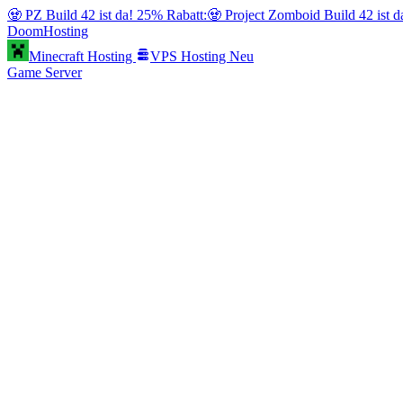
🧟 PZ Build 42 ist da! 25% Rabatt:
🧟 Project Zomboid Build 42 ist 
Doom
Hosting
Minecraft Hosting
VPS Hosting
Neu
Game Server