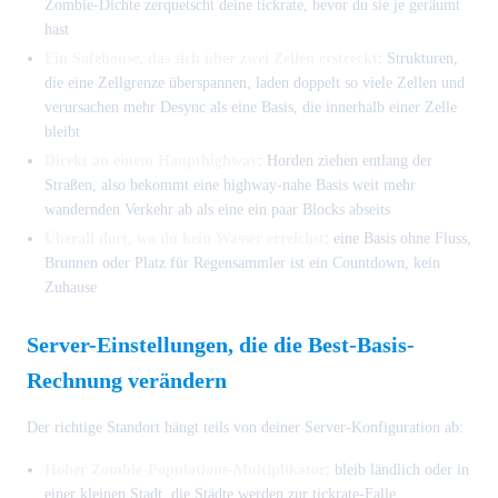
Zombie-Dichte zerquetscht deine tickrate, bevor du sie je geräumt
hast
Ein Safehouse, das sich über zwei Zellen erstreckt
: Strukturen,
die eine Zellgrenze überspannen, laden doppelt so viele Zellen und
verursachen mehr Desync als eine Basis, die innerhalb einer Zelle
bleibt
Direkt an einem Haupthighway
: Horden ziehen entlang der
Straßen, also bekommt eine highway-nahe Basis weit mehr
wandernden Verkehr ab als eine ein paar Blocks abseits
Überall dort, wo du kein Wasser erreichst
: eine Basis ohne Fluss,
Brunnen oder Platz für Regensammler ist ein Countdown, kein
Zuhause
Server-Einstellungen, die die Best-Basis-
Rechnung verändern
Der richtige Standort hängt teils von deiner Server-Konfiguration ab:
Hoher Zombie-Populations-Multiplikator
: bleib ländlich oder in
einer kleinen Stadt, die Städte werden zur tickrate-Falle