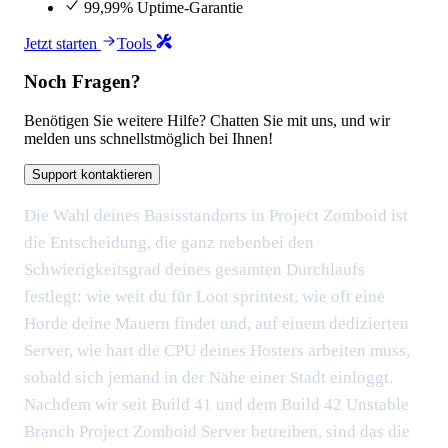
99,99% Uptime-Garantie
Jetzt starten
Tools
Noch Fragen?
Benötigen Sie weitere Hilfe? Chatten Sie mit uns, und wir
melden uns schnellstmöglich bei Ihnen!
Support kontaktieren
Die Wahl deines Basisstandorts in Project Zomboid ist
die Entscheidung, die ganz nebenbei den
Schwierigkeitsgrad deines gesamten Durchlaufs
festlegt: wie weit du für Loot sprintest, wie oft eine
Horde deine Mauern findet und, auf einem dedizierten
Server, wie hart die CPU deines Hosters arbeiten muss,
sobald sich jemand in der Nähe einer Stadt einloggt.
Nachdem wir seit Build 41 und dem Build 42 Unstable
Branch Project Zomboid Server betreiben, sind das die