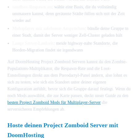
sandbox-Respawn an
: wähle eine Basis, die du vollständig
ummauern kannst, denn geräumte Städte füllen sich mit der Zeit
wieder auf
Multiplayer mit safehouse-Ansprüchen
: bündle deine Gruppe in
einer Stadt, damit der Server weniger Zell-Cluster geladen hält
Lange Server-Laufzeit
: meide highway-nahe Standorte, die
Horden-Migration findet sie irgendwann
Auf DoomHosting Project Zomboid Servern kannst du den Zombie-
Populations-Multiplikator, die Respawn-Rate und die Loot-
Einstellungen direkt aus dem Pterodactyl-Panel ändern, also lohnt es
sich zu testen, wie sich ein Standort unter deiner eigenen
Konfiguration anfühlt, bevor sich die Gruppe darauf festlegt. Wenn du
noch Mods auswählst, die zur Karte passen, deckt unser Guide zu den
besten Project Zomboid Mods für Multiplayer-Server
die
serversicheren Empfehlungen ab.
Hoste deinen Project Zomboid Server mit
DoomHosting