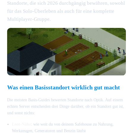
Standorte, die sich 2026 durchgängig bewähren, sowohl
für das Solo-Überleben als auch für eine komplette
Multiplayer-Gruppe.
Was einen Basisstandort wirklich gut macht
Die meisten Basis-Guides bewerten Standorte nach Optik. Auf einem
echten Server entscheiden drei Dinge darüber, ob ein Standort gut ist,
und sonst nichts:
Loot-Nähe
: wie weit du von deinem Safehouse zu Nahrung,
Werkzeugen, Generatoren und Benzin läufst