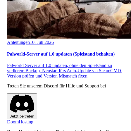
Anleitungen
10. Juli 2026
Palworld-Server auf 1.0 updaten (Spielstand behalten)
Palworld-Server auf 1.0 updaten, ohne den Spielstand zu
verlieren: Backup, Neustart fürs Auto-Update via SteamCMD,
Version prüfen und Version Mismatch fixen.
Treten Sie unserem Discord für Hilfe und Support bei
Jetzt beitreten
Doom
Hosting