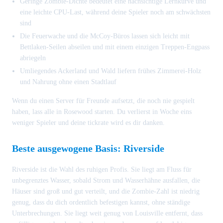
Geringe Zombie-Dichte bedeutet eine nachsichtige Lernkurve und
eine leichte CPU-Last, während deine Spieler noch am schwächsten
sind
Die Feuerwache und die McCoy-Büros lassen sich leicht mit
Bettlaken-Seilen abseilen und mit einem einzigen Treppen-Engpass
abriegeln
Umliegendes Ackerland und Wald liefern frühes Zimmerei-Holz
und Nahrung ohne einen Stadtlauf
Wenn du einen Server für Freunde aufsetzt, die noch nie gespielt
haben, lass alle in Rosewood starten. Du verlierst in Woche eins
weniger Spieler und deine tickrate wird es dir danken.
Beste ausgewogene Basis: Riverside
Riverside ist die Wahl des ruhigen Profis. Sie liegt am Fluss für
unbegrenztes Wasser, sobald Strom und Wasserhähne ausfallen, die
Häuser sind groß und gut verteilt, und die Zombie-Zahl ist niedrig
genug, dass du dich ordentlich befestigen kannst, ohne ständige
Unterbrechungen. Sie liegt weit genug von Louisville entfernt, dass