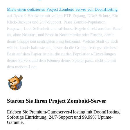
Miete einen dedizierten Project Zomboid Server von DoomHosting
auf Ryzen 9 Hardware mit vollem FTP-Zugang, DDoS-Schutz, Ein-
Klick-Backups und 24/7-Support. Passe Zombie-Population,
Respawn, Loot-Seltenheit und safehouse-Regeln direkt aus dem Panel
an, ohne Neustart, und hoste in Nordamerika oder Europa, damit
deine Gruppe den niedrigsten Ping bekommt. Welche Stadt du auch
wählst, kundschafte sie aus, bevor du die Gruppe festlegst: die beste
Basis auf dem Papier ist die, die zu den Populations-Einstellungen
deines Servers und dem Können deiner Spieler passt, nicht die mit
dem meisten Loot.
Starten Sie Ihren Project Zomboid-Server
Erleben Sie Premium-Gameserver-Hosting mit DoomHosting.
Sofortige Einrichtung, 24/7-Support und 99,99% Uptime-
Garantie.