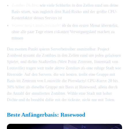
Zombie-Dichte
: wie viele Schlurfer in den Zellen rund um deine
Basis sitzen, was zugleich dein Raid-Risiko und der größte CPU-
Kostenfaktor deines Servers ist
Wasser und Landwirtschaft
: ob du den ersten Monat überstehst,
ohne alle paar Tage einen riskanten Versorgungslauf machen zu
müssen
Den zweiten Punkt spüren Serverbetreiber unmittelbar. Project
Zomboid streamt die Zombies in den Zellen rund um jeden geladenen
Spieler, und dichte Stadtzellen (West Point Zentrum, Innenstadt von
Louisville) tragen weit mehr aktive Zombies als eine ruhige Stadt wie
Riverside. Auf den Servern, die wir hosten, treibt eine Gruppe mit
Basis im Zentrum von Louisville die Pterodactyl CPU-Kurve 20 bis
30% höher als dieselbe Gruppe mit Basis in Rosewood, allein durch
die Anzahl der simulierten Zombies. Wähle eine Stadt mit hoher
Dichte und du bezahlst dafür mit der tickrate, nicht nur mit Toten.
Beste Anfängerbasis: Rosewood