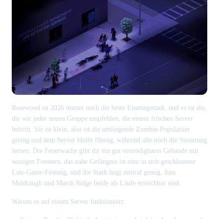
Rosewood ist 2026 immer noch die beste Einstiegsstadt, und es ist die,
die wir jeder neuen Gruppe empfehlen, die einem frischen Server
beitritt. Sie ist klein, also ist die umliegende Zombie-Population
gering und dein Server bleibt flüssig, während alle noch die Steuerung
lernen. Die Feuerwache gibt dir ein gut verteidigbares Gebäude mit
wenigen Fenstern, das nahe Gefängnis ist eine in sich geschlossene
Late-Game-Festung, und die Stadt liegt zentral genug, dass
Muldraugh und March Ridge beide als Läufe erreichbar sind.
Warum es auf einem Server funktioniert: