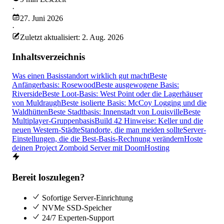
·
27. Juni 2026
·
Zuletzt aktualisiert: 2. Aug. 2026
Inhaltsverzeichnis
Was einen Basisstandort wirklich gut macht
Beste
Anfängerbasis: Rosewood
Beste ausgewogene Basis:
Riverside
Beste Loot-Basis: West Point oder die Lagerhäuser
von Muldraugh
Beste isolierte Basis: McCoy Logging und die
Waldhütten
Beste Stadtbasis: Innenstadt von Louisville
Beste
Multiplayer-Gruppenbasis
Build 42 Hinweise: Keller und die
neuen Western-Städte
Standorte, die man meiden sollte
Server-
Einstellungen, die die Best-Basis-Rechnung verändern
Hoste
deinen Project Zomboid Server mit DoomHosting
Bereit loszulegen?
Sofortige Server-Einrichtung
NVMe SSD-Speicher
24/7 Experten-Support