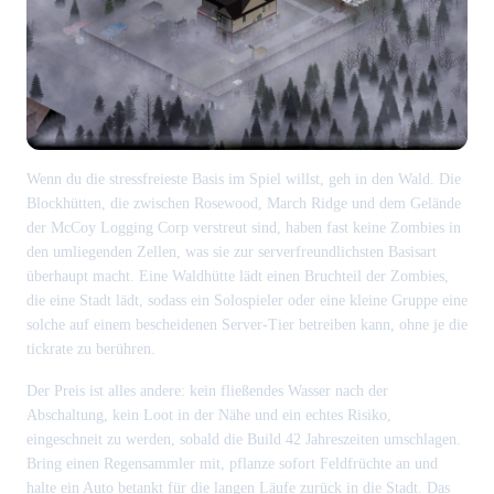
Wenn du die stressfreieste Basis im Spiel willst, geh in den Wald. Die
Blockhütten, die zwischen Rosewood, March Ridge und dem Gelände
der McCoy Logging Corp verstreut sind, haben fast keine Zombies in
den umliegenden Zellen, was sie zur serverfreundlichsten Basisart
überhaupt macht. Eine Waldhütte lädt einen Bruchteil der Zombies,
die eine Stadt lädt, sodass ein Solospieler oder eine kleine Gruppe eine
solche auf einem bescheidenen Server-Tier betreiben kann, ohne je die
tickrate zu berühren.
Der Preis ist alles andere: kein fließendes Wasser nach der
Abschaltung, kein Loot in der Nähe und ein echtes Risiko,
eingeschneit zu werden, sobald die Build 42 Jahreszeiten umschlagen.
Bring einen Regensammler mit, pflanze sofort Feldfrüchte an und
halte ein Auto betankt für die langen Läufe zurück in die Stadt. Das