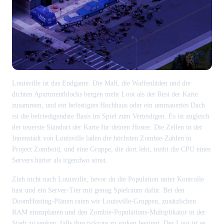
Louisville ist das Endgame. Die Mall, die Waffenläden und die
dichten Apartmentblocks bergen mehr Loot als der Rest der Karte
zusammen, und ein befestigtes Hochhaus oder ein ummauertes Dach
ist die befriedigendste Basis im Spiel zum Verteidigen. Es ist zugleich
der teuerste Standort der Karte für deinen Hoster. Die Zellen in der
Innenstadt von Louisville laden die höchsten Zombie-Zahlen in
Project Zomboid, und eine Gruppe, die dort lebt, treibt die CPU eines
Servers härter als irgendwo sonst.
Zieh nicht nach Louisville, bevor du die Population unter Kontrolle
hast und ein Server-Tier mit genug Spielraum dafür. Bei den
DoomHosting-Plänen raten wir Louisville-Gruppen, zusätzlichen
RAM einzuplanen und den Zombie-Populations-Multiplikator in der
Stadt zu senken, falls ihre tickrate zu sinken beginnt. Der Loot ist es