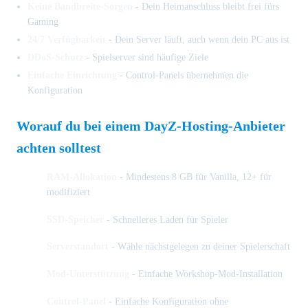
Keine Bandbreite-Sorgen
- Dein Heimanschluss bleibt frei fürs
Gaming
24/7 Verfügbarkeit
- Dein Server läuft, auch wenn dein PC aus ist
DDoS-Schutz
- Spielserver sind häufige Ziele
Einfache Einrichtung
- Control-Panels übernehmen die
Konfiguration
Worauf du bei einem DayZ-Hosting-Anbieter
achten solltest
RAM-Allokation
- Mindestens 8 GB für Vanilla, 12+ für
modifiziert
SSD-Speicher
- Schnelleres Laden für Spieler
Serverstandort
- Wähle nächstgelegen zu deiner Spielerschaft
Mod-Unterstützung
- Einfache Workshop-Mod-Installation
Control-Panel
- Einfache Konfiguration ohne