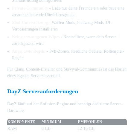
Startausrüstung konfigurieren
Private Community
- Lade nur deine Freunde ein oder baue eine
zusammenhaltende Überlebensgruppe
Mod-Unterstützung
- Waffen-Mods, Fahrzeug-Mods, UI-
Verbesserungen installieren
Keine erzwungenen Wipes
- Kontrolliere, wann dein Server
zurückgesetzt wird
Angepasste Regeln
- PvE-Zonen, friedliche Gebiete, Rollenspiel-
Regeln
Für Clans, Content-Ersteller und Survival-Communities ist das Hosten
eines eigenen Servers essentiell.
DayZ Serveranforderungen
DayZ läuft auf der Enfusion-Engine und benötigt dedizierte Server-
Hardware:
KOMPONENTE
MINIMUM
EMPFOHLEN
RAM
8 GB
12-16 GB