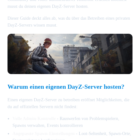
musst du deinen eigenen DayZ-Server hosten.
Dieser Guide deckt alles ab, was du über das Betreiben eines privaten
DayZ-Servers wissen musst.
Warum einen eigenen DayZ-Server hosten?
Einen eigenen DayZ-Server zu betreiben eröffnet Möglichkeiten, die
du auf offiziellen Servern nicht findest:
Volle Admin-Kontrolle
- Rauswerfen von Problemspielern,
Spawns verwalten, Events kontrollieren
Angepasste Spawn-Einstellungen
- Loot-Seltenheit, Spawn-Orte,