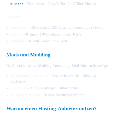
- Missionsdatei (dayzOffline für Offline-Modus)
mission
Karten
Chernarus
- Die klassische 225 Quadratkilometer große Karte
Livonia
- Kleinere 130 Quadratkilometer Karte
Namalsk
- Beliebte Community-Karte
Mods und Modding
DayZ hat eine aktive Modding-Community. Mods können hinzufügen:
Waffen und Ausrüstung
- Neue Schusswaffen, Kleidung,
Rucksäcke
Fahrzeuge
- Autos, Lastwagen, Hubschrauber
UI-Verbesserungen
- Bessere Inventarbildschirme
Warum einen Hosting-Anbieter nutzen?