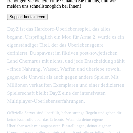
Benötigen Sie weitere Hilfe? Chatten Sie mit uns, und wir
melden uns schnellstmöglich bei Ihnen!
Support kontaktieren
DayZ ist das Hardcore-Überlebensspiel, das alles
begann. Ursprünglich ein Mod für Arma 2, wurde es ein
eigenständiger Titel, der das Überlebensgenre
definierst. Du spawnst im fiktiven post-sowjetischen
Land Chernarus mit nichts, und jede Entscheidung zählt
- finde Nahrung, Wasser, Waffen und überlebe sowohl
gegen die Umwelt als auch gegen andere Spieler. Mit
Millionen verkauften Exemplaren und einer dedizierten
Spielerschaft bleibt DayZ eine der intensivsten
Multiplayer-Überlebenserfahrungen.
Offizielle Server sind überfüllt, haben strenge Regeln und geben dir
keine Kontrolle über das Erlebnis. Wenn du deine eigene
Überlebenswelt mit angepassten Einstellungen, deiner eigenen
Community und voller administrativer Kontrolle erstellen möchtest -