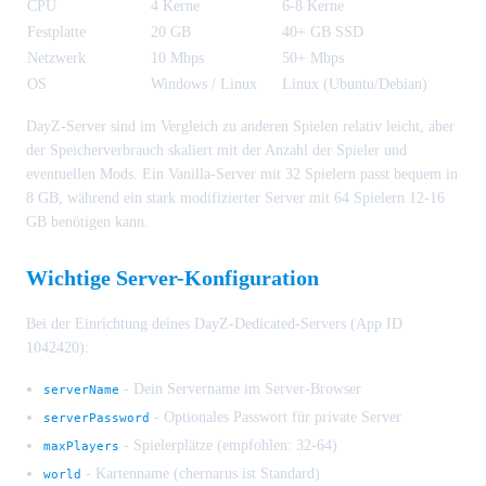
CPU
4 Kerne
6-8 Kerne
Festplatte
20 GB
40+ GB SSD
Netzwerk
10 Mbps
50+ Mbps
OS
Windows / Linux
Linux (Ubuntu/Debian)
DayZ-Server sind im Vergleich zu anderen Spielen relativ leicht, aber
der Speicherverbrauch skaliert mit der Anzahl der Spieler und
eventuellen Mods. Ein Vanilla-Server mit 32 Spielern passt bequem in
8 GB, während ein stark modifizierter Server mit 64 Spielern 12-16
GB benötigen kann.
Wichtige Server-Konfiguration
Bei der Einrichtung deines DayZ-Dedicated-Servers (App ID
1042420):
- Dein Servername im Server-Browser
serverName
- Optionales Passwort für private Server
serverPassword
- Spielerplätze (empfohlen: 32-64)
maxPlayers
- Kartenname (chernarus ist Standard)
world