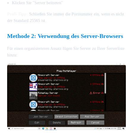
Klicken Sie "Server beitreten"
Profi-Tipp:
Schließen Sie immer die Portnummer ein, wenn es nicht
der Standard 25565 ist.
Methode 2: Verwendung des Server-Browsers
Für einen organisierteren Ansatz fügen Sie Server zu Ihrer Serverliste
hinzu: