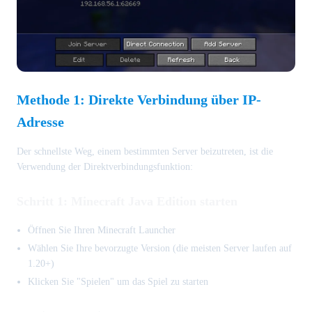
Methode 1: Direkte Verbindung über IP-
Adresse
Der schnellste Weg, einem bestimmten Server beizutreten, ist die
Verwendung der Direktverbindungsfunktion:
Schritt 1: Minecraft Java Edition starten
Öffnen Sie Ihren Minecraft Launcher
Wählen Sie Ihre bevorzugte Version (die meisten Server laufen auf
1.20+)
Klicken Sie "Spielen" um das Spiel zu starten