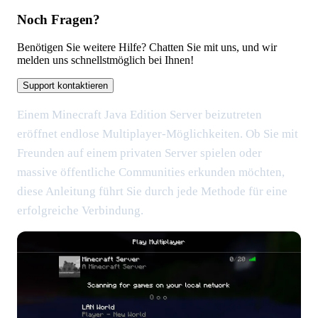
Noch Fragen?
Benötigen Sie weitere Hilfe? Chatten Sie mit uns, und wir
melden uns schnellstmöglich bei Ihnen!
Support kontaktieren
Einem Minecraft Java Edition Server beizutreten
eröffnet endlose Multiplayer-Möglichkeiten. Ob Sie mit
Freunden auf einem privaten Server spielen oder
massive öffentliche Communities erkunden möchten,
diese Anleitung führt Sie durch jede Methode für eine
erfolgreiche Verbindung.