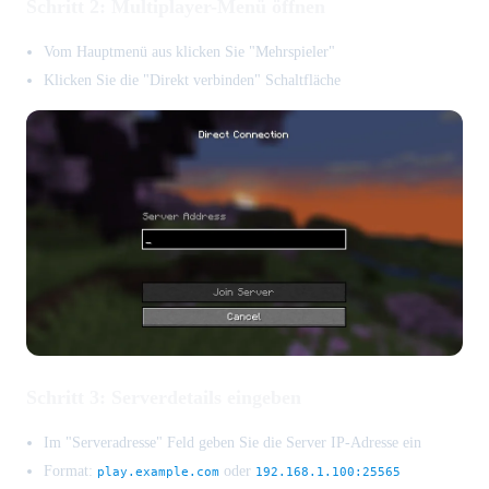
Schritt 2: Multiplayer-Menü öffnen
Vom Hauptmenü aus klicken Sie "Mehrspieler"
Klicken Sie die "Direkt verbinden" Schaltfläche
Schritt 3: Serverdetails eingeben
Im "Serveradresse" Feld geben Sie die Server IP-Adresse ein
Format:
oder
play.example.com
192.168.1.100:25565