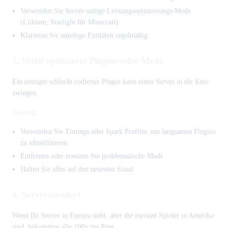
Verwenden Sie Server-seitige Leistungsoptimierungs-Mods
(Lithium, Starlight für Minecraft)
Klarieren Sie unnötige Entitäten regelmäßig
3. Nicht optimierte Plugins oder Mods
Ein einziger schlecht codierter Plugin kann einen Server in die Knie
zwingen.
Lösung
:
Verwenden Sie Timings oder Spark Profiler, um langsamen Plugins
zu identifizieren
Entfernen oder ersetzen Sie problematische Mods
Halten Sie alles auf den neuesten Stand
4. Serverstandort
Wenn Ihr Server in Europa steht, aber die meisten Spieler in Amerika
sind, bekommen alle 100+ ms Ping.