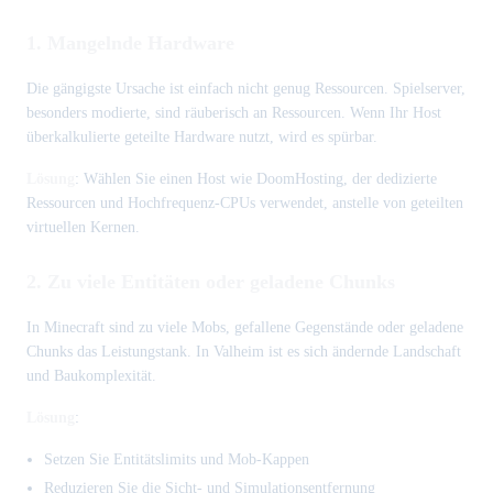
1. Mangelnde Hardware
Die gängigste Ursache ist einfach nicht genug Ressourcen. Spielserver,
besonders modierte, sind räuberisch an Ressourcen. Wenn Ihr Host
überkalkulierte geteilte Hardware nutzt, wird es spürbar.
Lösung
: Wählen Sie einen Host wie DoomHosting, der dedizierte
Ressourcen und Hochfrequenz-CPUs verwendet, anstelle von geteilten
virtuellen Kernen.
2. Zu viele Entitäten oder geladene Chunks
In Minecraft sind zu viele Mobs, gefallene Gegenstände oder geladene
Chunks das Leistungstank. In Valheim ist es sich ändernde Landschaft
und Baukomplexität.
Lösung
:
Setzen Sie Entitätslimits und Mob-Kappen
Reduzieren Sie die Sicht- und Simulationsentfernung