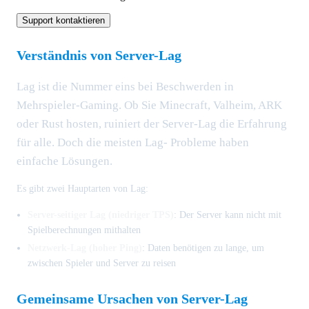
Support kontaktieren
Verständnis von Server-Lag
Lag ist die Nummer eins bei Beschwerden in
Mehrspieler-Gaming. Ob Sie Minecraft, Valheim, ARK
oder Rust hosten, ruiniert der Server-Lag die Erfahrung
für alle. Doch die meisten Lag- Probleme haben
einfache Lösungen.
Es gibt zwei Hauptarten von Lag:
Server-seitiger Lag (niedriger TPS)
: Der Server kann nicht mit
Spielberechnungen mithalten
Netzwerk-Lag (hoher Ping)
: Daten benötigen zu lange, um
zwischen Spieler und Server zu reisen
Gemeinsame Ursachen von Server-Lag