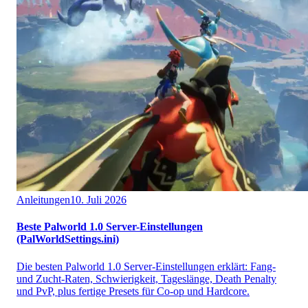
Anleitungen
10. Juli 2026
Beste Palworld 1.0 Server-Einstellungen
(PalWorldSettings.ini)
Die besten Palworld 1.0 Server-Einstellungen erklärt: Fang-
und Zucht-Raten, Schwierigkeit, Tageslänge, Death Penalty
und PvP, plus fertige Presets für Co-op und Hardcore.