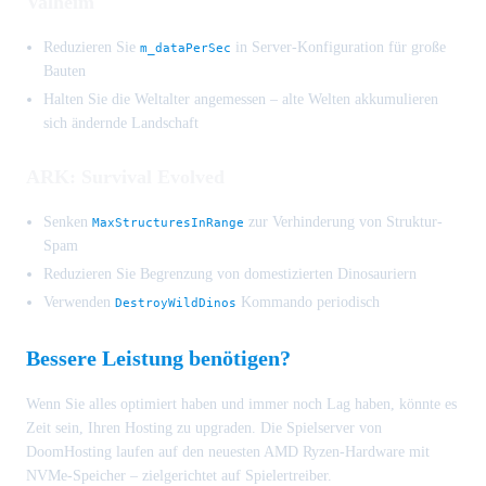
Valheim
Reduzieren Sie
in Server-Konfiguration für große
m_dataPerSec
Bauten
Halten Sie die Weltalter angemessen – alte Welten akkumulieren
sich ändernde Landschaft
ARK: Survival Evolved
Senken
zur Verhinderung von Struktur-
MaxStructuresInRange
Spam
Reduzieren Sie Begrenzung von domestizierten Dinosauriern
Verwenden
Kommando periodisch
DestroyWildDinos
Bessere Leistung benötigen?
Wenn Sie alles optimiert haben und immer noch Lag haben, könnte es
Zeit sein, Ihren Hosting zu upgraden. Die Spielserver von
DoomHosting laufen auf den neuesten AMD Ryzen-Hardware mit
NVMe-Speicher – zielgerichtet auf Spielertreiber.