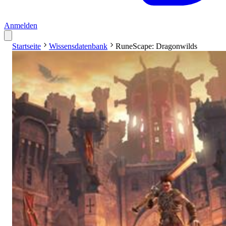
Anmelden
Startseite
Wissensdatenbank
RuneScape: Dragonwilds